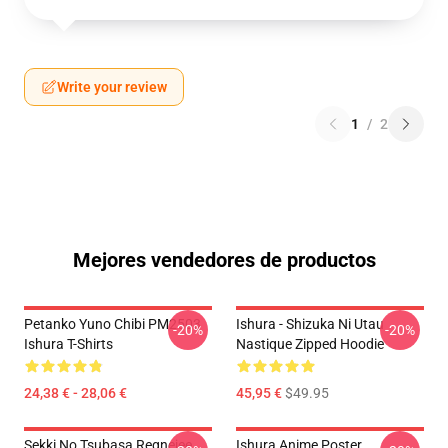
Write your review
1
/
2
Mejores vendedores de productos
Petanko Yuno Chibi PM2503
Ishura - Shizuka Ni Utau
-20%
-20%
Ishura T-Shirts
Nastique Zipped Hoodie
24,38 € - 28,06 €
45,95 €
$49.95
Sekki No Tsubasa Regnejee
Ishura Anime Poster