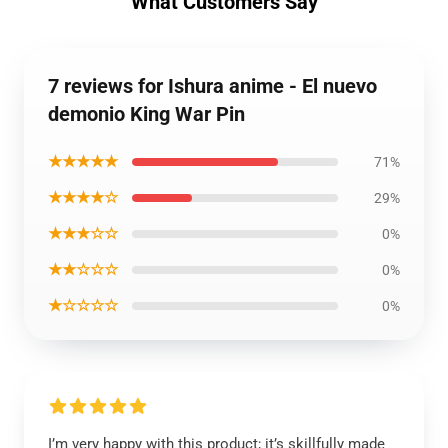
What Customers Say
7 reviews for Ishura anime - El nuevo
demonio King War Pin
★★★★★
71%
★★★★☆
29%
★★★☆☆
0%
★★☆☆☆
0%
★☆☆☆☆
0%
I’m very happy with this product; it’s skillfully made