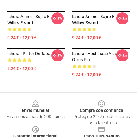
Ishura Anime - Sojiro El Pin
Ishura Anime - Sojiro El Pin
-20%
-20%
Willow-Sword
Willow-Sword
9,24 € - 12,00 €
9,24 € - 12,00 €
Ishura - Pintor De Tapa Plana
Ishura - Hoshihase Alus Y
-20%
-20%
Otros Pin
9,24 € - 12,00 €
9,24 € - 12,00 €
Footer
Envío mundial
Compra con confianza
Enviamos a más de 200 países
Protegido 24/7 desde los clics
hasta la entrega
Garantía internacional
Pago 100% seguro