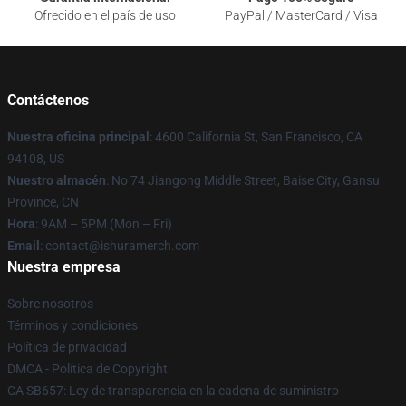
Ofrecido en el país de uso
PayPal / MasterCard / Visa
Contáctenos
Nuestra oficina principal
: 4600 California St, San Francisco, CA
94108, US
Nuestro almacén
: No 74 Jiangong Middle Street, Baise City, Gansu
Province, CN
Hora
: 9AM – 5PM (Mon – Fri)
Email
: contact@ishuramerch.com
Nuestra empresa
Sobre nosotros
Términos y condiciones
Política de privacidad
DMCA - Política de Copyright
CA SB657: Ley de transparencia en la cadena de suministro