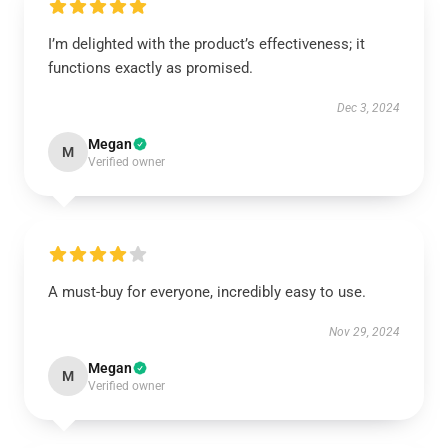
I’m delighted with the product’s effectiveness; it
functions exactly as promised.
Dec 3, 2024
Megan
M
Verified owner
A must-buy for everyone, incredibly easy to use.
Nov 29, 2024
Megan
M
Verified owner