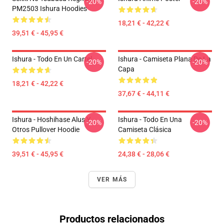
-20%
-20%
PM2503 Ishura Hoodies
18,21 € - 42,22 €
39,51 € - 45,95 €
Ishura - Todo En Un Cartel
Ishura - Camiseta Plana De La
-20%
-20%
Capa
18,21 € - 42,22 €
37,67 € - 44,11 €
Ishura - Hoshihase Alus Y
Ishura - Todo En Una
-20%
-20%
Otros Pullover Hoodie
Camiseta Clásica
39,51 € - 45,95 €
24,38 € - 28,06 €
VER MÁS
Productos relacionados