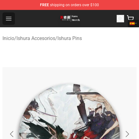
FREE
shipping on orders over $100
Ishura Store - Official Ishura Merchandise Shop
Open menu
Inicio
/
Ishura Accesorios
/
Ishura Pins