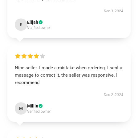
Dec 3, 2024
Elijah
E
Verified owner
Nice seller. I made a mistake when ordering. I sent a
message to correct it, the seller was responsive. I
recommend
Dec 2, 2024
Millie
M
Verified owner