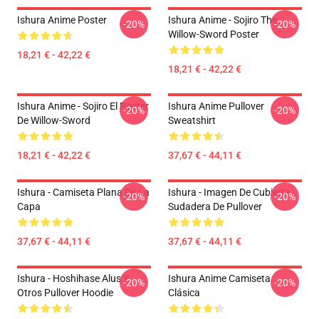
Ishura Anime Poster
Ishura Anime - Sojiro The
-20%
-20%
Willow-Sword Poster
18,21 € - 42,22 €
18,21 € - 42,22 €
Ishura Anime - Sojiro El Poster
Ishura Anime Pullover
-20%
-20%
De Willow-Sword
Sweatshirt
18,21 € - 42,22 €
37,67 € - 44,11 €
Ishura - Camiseta Plana De La
Ishura - Imagen De Cubierta
-20%
-20%
Capa
Sudadera De Pullover
37,67 € - 44,11 €
37,67 € - 44,11 €
Ishura - Hoshihase Alus Y
Ishura Anime Camiseta
-20%
-20%
Otros Pullover Hoodie
Clásica