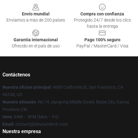
Envío mundial
Compra con confianza
Enviamos a más de 200 países
Protegido 24/7 desde los clics
hasta la entrega
Garantía internacional
Pago 100% seguro
Ofrecido en el país de uso
PayPal / MasterCard / Visa
Contáctenos
Nuestra oficina principal
: 4600 California St, San Francisco, CA
94108, US
Nuestro almacén
: No 74 Jiangong Middle Street, Baise City, Gansu
Province, CN
Hora
: 9AM – 5PM (Mon – Fri)
Email
: contact@ishuramerch.com
Nuestra empresa