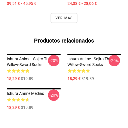
39,51 € - 45,95 €
24,38 € - 28,06 €
VER MÁS
Productos relacionados
Ishura Anime - Sojiro The
Ishura Anime - Sojiro The
-20%
-20%
Willow-Sword Socks
Willow-Sword Socks
18,29 €
$19.89
18,29 €
$19.89
Ishura Anime Medias
-20%
18,29 €
$19.89
Footer