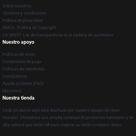
Sobre nosotros
Términos y condiciones
Política de privacidad
DMCA - Política de Copyright
CA SB657: Ley de transparencia en la cadena de suministro
Nuestro apoyo
Políticas de envío
Condiciones de pago
Políticas de reembolso
Contáctenos
Ayuda al cliente (FAQ)
Mayorista
Nuestra tienda
Cada producto aquí está diseñado por nuestro equipo de clase
mundial. Ofrecemos una amplia variedad de productos hermosos y de
alta calidad que están allí para mejorar su estilo cotidiano único.