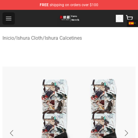
FREE
shipping on orders over $100
Ishura Store - Official Ishura Merchandise Shop
Open menu
Inicio
/
Ishura Cloth
/
Ishura Calcetines