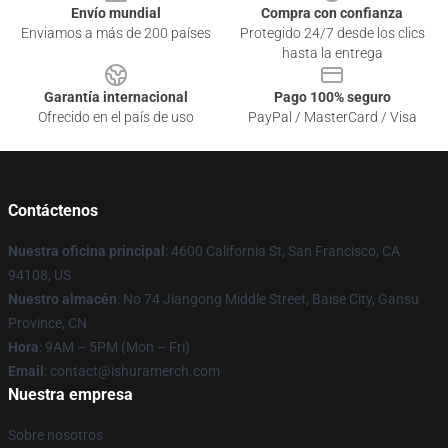
Envío mundial
Compra con confianza
Enviamos a más de 200 países
Protegido 24/7 desde los clics
hasta la entrega
Garantía internacional
Pago 100% seguro
Ofrecido en el país de uso
PayPal / MasterCard / Visa
Contáctenos
Nuestra oficina principal
: 4600 California St, San Francisco, CA
94108, US
Nuestro almacén
: No 74 Jiangong Middle Street, Baise City, Gansu
Province, CN
Hora
: 9AM – 5PM (Mon – Fri)
Email
: contact@ishuramerch.com
Nuestra empresa
Sobre nosotros