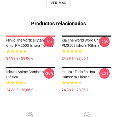
VER MÁS
Productos relacionados
Nihilo The Vortical Stampede
Kia The World Word Chibi
-20%
-20%
Chibi PM2503 Ishura T-Shirts
PM2503 Ishura T-Shirts
24,38 € - 28,06 €
24,38 € - 28,06 €
Ishura Anime Camiseta
Ishura - Todo En Una
-20%
-20%
Clásica
Camiseta Clásica
24,38 € - 28,06 €
24,38 € - 28,06 €
Footer