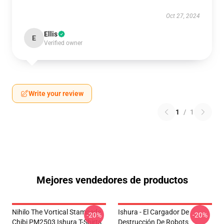
Oct 27, 2024
Ellis
E
Verified owner
Write your review
1
/
1
Mejores vendedores de productos
Nihilo The Vortical Stampede
Ishura - El Cargador De
-20%
-20%
Chibi PM2503 Ishura T-Shirts
Destrucción De Robots