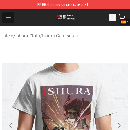
FREE
shipping on orders over $100
Ishura Store - Official Ishura Merchandise Shop
Open menu
Inicio
/
Ishura Cloth
/
Ishura Camisetas