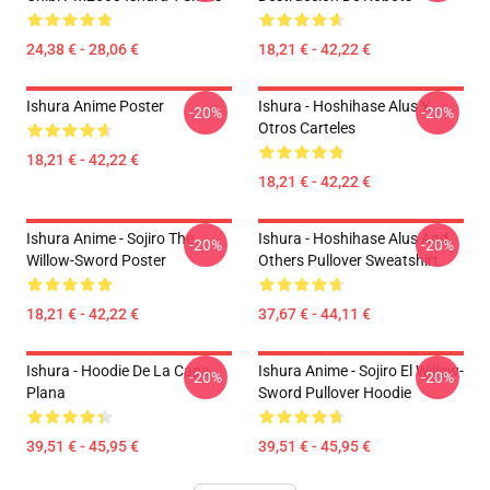
24,38 € - 28,06 €
18,21 € - 42,22 €
Ishura Anime Poster
Ishura - Hoshihase Alus Y
-20%
-20%
Otros Carteles
18,21 € - 42,22 €
18,21 € - 42,22 €
Ishura Anime - Sojiro The
Ishura - Hoshihase Alus And
-20%
-20%
Willow-Sword Poster
Others Pullover Sweatshirt
18,21 € - 42,22 €
37,67 € - 44,11 €
Ishura - Hoodie De La Capa
Ishura Anime - Sojiro El Willow-
-20%
-20%
Plana
Sword Pullover Hoodie
39,51 € - 45,95 €
39,51 € - 45,95 €