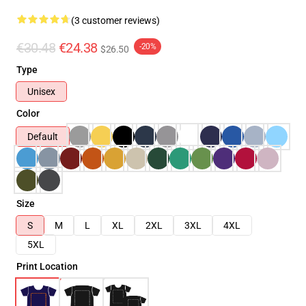
(3 customer reviews)
€30.48
€24.38
-20%
$26.50
Type
Unisex
Color
Default
Size
S
M
L
XL
2XL
3XL
4XL
5XL
Print Location