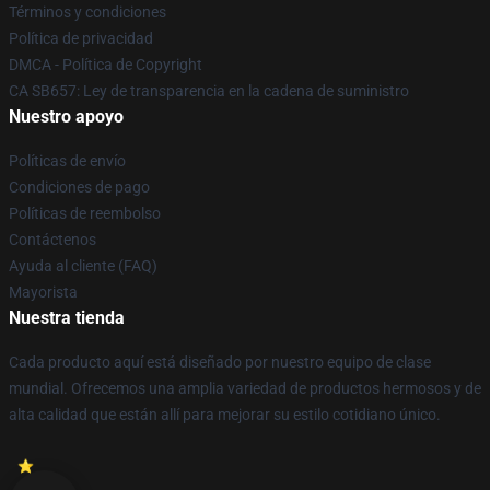
Términos y condiciones
Política de privacidad
DMCA - Política de Copyright
CA SB657: Ley de transparencia en la cadena de suministro
Nuestro apoyo
Políticas de envío
Condiciones de pago
Políticas de reembolso
Contáctenos
Ayuda al cliente (FAQ)
Mayorista
Nuestra tienda
Cada producto aquí está diseñado por nuestro equipo de clase
mundial. Ofrecemos una amplia variedad de productos hermosos y de
alta calidad que están allí para mejorar su estilo cotidiano único.