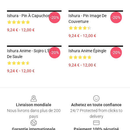
Ishura - Pin À Capuchon Plat
Ishura - Pin Image De
-20%
-20%
Couverture
9,24 € - 12,00 €
9,24 € - 12,00 €
Ishura Anime - Sojiro L'Épée
Ishura Anime Épingle
-20%
-20%
De Saule
9,24 € - 12,00 €
9,24 € - 12,00 €
Footer
Livraison mondiale
Achetez en toute confiance
Nous livrons dans plus de 200
24/7 Protected from clicks to
pays
delivery
Garantie internationale
Paiement 100% sécurisé