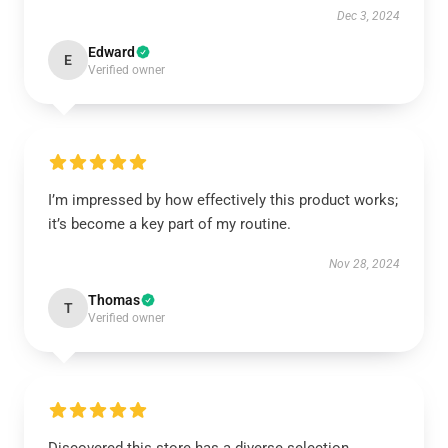
Dec 3, 2024
Edward
E
Verified owner
I’m impressed by how effectively this product works;
it’s become a key part of my routine.
Nov 28, 2024
Thomas
T
Verified owner