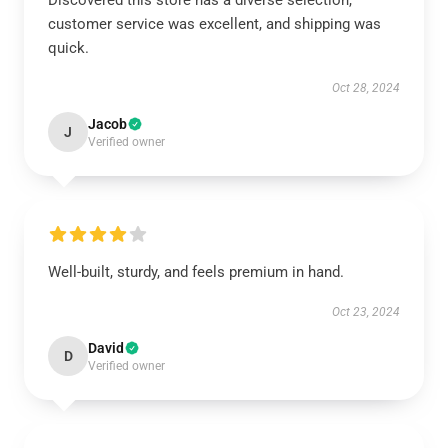
Discovered this store has a diverse selection,
customer service was excellent, and shipping was
quick.
Oct 28, 2024
Jacob
J
Verified owner
Well-built, sturdy, and feels premium in hand.
Oct 23, 2024
David
D
Verified owner