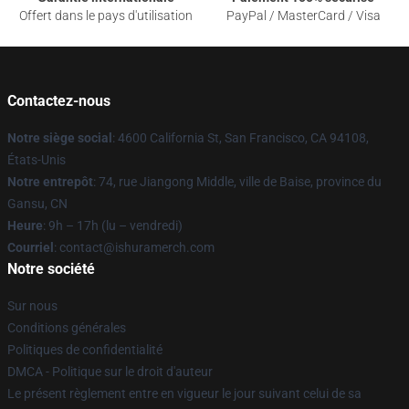
Offert dans le pays d'utilisation
PayPal / MasterCard / Visa
Contactez-nous
Notre siège social
: 4600 California St, San Francisco, CA 94108,
États-Unis
Notre entrepôt
: 74, rue Jiangong Middle, ville de Baise, province du
Gansu, CN
Heure
: 9h – 17h (lu – vendredi)
Courriel
: contact@ishuramerch.com
Notre société
Sur nous
Conditions générales
Politiques de confidentialité
DMCA - Politique sur le droit d'auteur
Le présent règlement entre en vigueur le jour suivant celui de sa