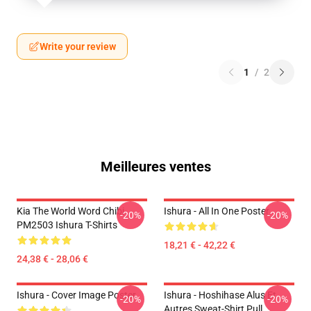
Write your review
1
/
2
Meilleures ventes
Kia The World Word Chibi
Ishura - All In One Poster
-20%
-20%
PM2503 Ishura T-Shirts
18,21 € - 42,22 €
24,38 € - 28,06 €
Ishura - Cover Image Poster
Ishura - Hoshihase Alus Et
-20%
-20%
Autres Sweat-Shirt Pull