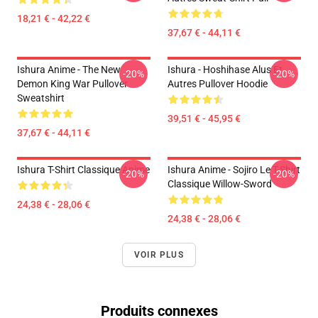
18,21 € - 42,22 €
37,67 € - 44,11 €
Ishura Anime - The New
Ishura - Hoshihase Alus Et
-20%
-20%
Demon King War Pullover
Autres Pullover Hoodie
Sweatshirt
39,51 € - 45,95 €
37,67 € - 44,11 €
Ishura T-Shirt Classique Anime
Ishura Anime - Sojiro Le T-Shirt
-20%
-20%
Classique Willow-Sword
24,38 € - 28,06 €
24,38 € - 28,06 €
VOIR PLUS
Produits connexes