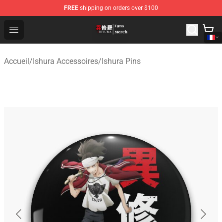
FREE
shipping on orders over $100
Ishura Store - Official Ishura Merchandise Shop
Open menu
Accueil
/
Ishura Accessoires
/
Ishura Pins