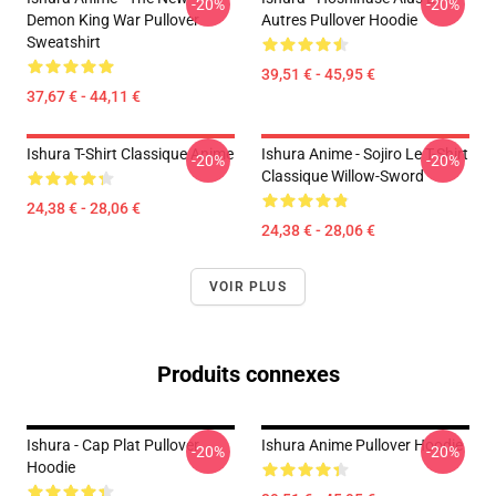
-20%
-20%
Demon King War Pullover
Autres Pullover Hoodie
Sweatshirt
39,51 € - 45,95 €
37,67 € - 44,11 €
Ishura T-Shirt Classique Anime
Ishura Anime - Sojiro Le T-Shirt
-20%
-20%
Classique Willow-Sword
24,38 € - 28,06 €
24,38 € - 28,06 €
VOIR PLUS
Produits connexes
Ishura - Cap Plat Pullover
Ishura Anime Pullover Hoodie
-20%
-20%
Hoodie