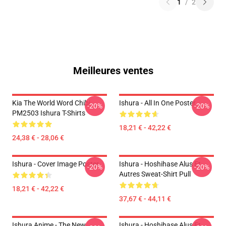
1
/
2
Meilleures ventes
Kia The World Word Chibi
Ishura - All In One Poster
-20%
-20%
PM2503 Ishura T-Shirts
18,21 € - 42,22 €
24,38 € - 28,06 €
Ishura - Cover Image Poster
Ishura - Hoshihase Alus Et
-20%
-20%
Autres Sweat-Shirt Pull
18,21 € - 42,22 €
37,67 € - 44,11 €
Ishura Anime - The New
Ishura - Hoshihase Alus Et