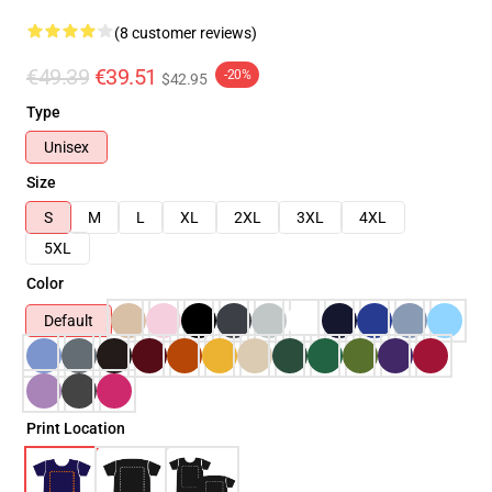
(8 customer reviews)
€49.39
€39.51
-20%
$42.95
Type
Unisex
Size
S
M
L
XL
2XL
3XL
4XL
5XL
Color
Default
Print Location