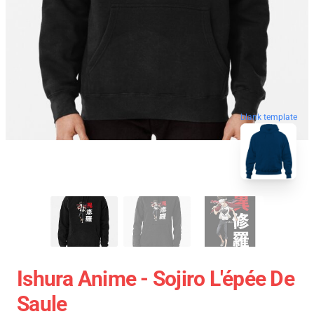
blank template
Ishura Anime - Sojiro L'épée De
Saule