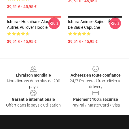
39,51 € - 45,95 €
39,51 € - 45,95 €
Ishura - Hoshihase Alus Et
Ishura Anime - Sojiro L'Épée
-20%
-20%
Autres Pullover Hoodie
De Saule Capuche
39,51 € - 45,95 €
39,51 € - 45,95 €
Footer
Livraison mondiale
Achetez en toute confiance
Nous livrons dans plus de 200
24/7 Protected from clicks to
pays
delivery
Garantie internationale
Paiement 100% sécurisé
Offert dans le pays d'utilisation
PayPal / MasterCard / Visa