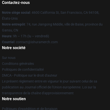
Contactez-nous
Notre siège social
: 4600 California St, San Francisco, CA 94108,
États-Unis
Notre entrepôt
: 74, rue Jiangong Middle, ville de Baise, province du
Gansu, CN
Heure
: 9h – 17h (lu – vendredi)
Courriel
: contact@ishuramerch.com
Notre société
Sur nous
Conditions générales
Politiques de confidentialité
DMCA - Politique sur le droit d'auteur
Le présent règlement entre en vigueur le jour suivant celui de sa
publication au Journal officiel de l'Union européenne. Loi sur la
transparence de la chaîne d'approvisionnement
Notre soutien
Politiques d'expédition et de livraison