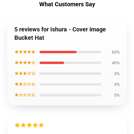
What Customers Say
5 reviews for Ishura - Cover image
Bucket Hat
★★★★★
60%
★★★★☆
40%
★★★☆☆
0%
★★☆☆☆
0%
★☆☆☆☆
0%