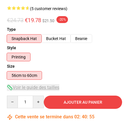
(5 customer reviews)
€24.73
€19.78
-20%
$21.50
Type
Snapback Hat
Bucket Hat
Beanie
Style
Printing
Size
56cm to 60cm
Voir le guide des tailles
Quantity
AJOUTER AU PANIER
Cette vente se termine dans
02
:
40
:
54