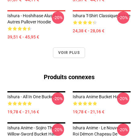
Ishura - Hoshihase Alus Et
Ishura T-Shirt Classique Anime
-20%
-20%
Autres Pullover Hoodie
24,38 € - 28,06 €
39,51 € - 45,95 €
VOIR PLUS
Produits connexes
Ishura - All In One Bucket Hat
Ishura Anime Bucket Hat
-20%
-20%
19,78 € - 21,16 €
19,78 € - 21,16 €
Ishura Anime - Sojiro The
Ishura Anime - Le Nouveau
-20%
-20%
Willow-Sword Bucket Hat
Roi Démon Chapeau De