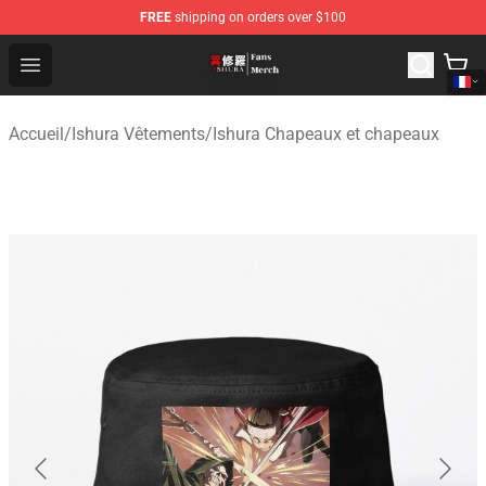
FREE
shipping on orders over $100
Ishura Store - Official Ishura Merchandise Shop
Open menu
Accueil
/
Ishura Vêtements
/
Ishura Chapeaux et chapeaux