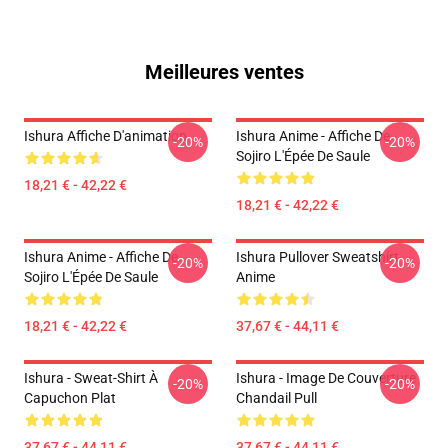
Meilleures ventes
Ishura Affiche D'animation
Ishura Anime - Affiche De
-20%
-20%
Sojiro L'Épée De Saule
18,21 € - 42,22 €
18,21 € - 42,22 €
Ishura Anime - Affiche De
Ishura Pullover Sweatshirt
-20%
-20%
Sojiro L'Épée De Saule
Anime
18,21 € - 42,22 €
37,67 € - 44,11 €
Ishura - Sweat-Shirt À
Ishura - Image De Couverture
-20%
-20%
Capuchon Plat
Chandail Pull
37,67 € - 44,11 €
37,67 € - 44,11 €