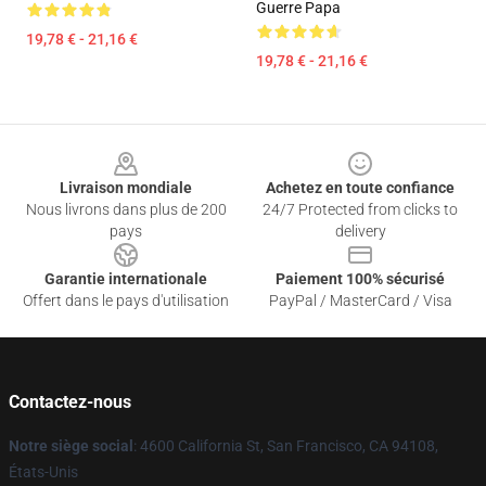
Guerre Papa
19,78 € - 21,16 €
19,78 € - 21,16 €
Footer
Livraison mondiale
Achetez en toute confiance
Nous livrons dans plus de 200
24/7 Protected from clicks to
pays
delivery
Garantie internationale
Paiement 100% sécurisé
Offert dans le pays d'utilisation
PayPal / MasterCard / Visa
Contactez-nous
Notre siège social
: 4600 California St, San Francisco, CA 94108,
États-Unis