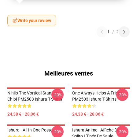
Write your review
1
/
2
Meilleures ventes
Nihilo The Vortical Stampede
One Always Helps A Friend
-20%
-20%
Chibi PM2503 Ishura T-Shirts
PM2503 Ishura T-Shirts
24,38 € - 28,06 €
24,38 € - 28,06 €
Ishura - All In One Poster
Ishura Anime - Affiche De
-20%
-20%
Sojiro L'Épée De Saule