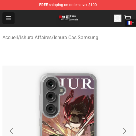
FREE
shipping on orders over $100
Ishura Store - Official Ishura Merchandise Shop
Open menu
Accueil
/
Ishura Affaires
/
Ishura Cas Samsung