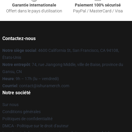
Garantie internationale
Paiement 100% sécurisé
Offert dans le pays d'utilisation
PayPal / MasterCard / Visa
Contactez-nous
Notre siège social
: 4600 California St, San Francisco, CA 94108,
États-Unis
Notre entrepôt
: 74, rue Jiangong Middle, ville de Baise, province du
Gansu, CN
Heure
: 9h – 17h (lu – vendredi)
Courriel
: contact@ishuramerch.com
Notre société
Sur nous
Conditions générales
Politiques de confidentialité
DMCA - Politique sur le droit d'auteur