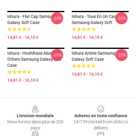
Ishura - Flat Cap Samsung
Ishura - Tous En Un Cas
-20%
-20%
Galaxy Soft Case
Samsung Galaxy Soft
14,81 € - 16,10 €
14,81 € - 16,10 €
Ishura - Hoshihase Alus And
Ishura Anime Samsung
-20%
-20%
Others Samsung Galaxy Soft
Galaxy Soft Case
Case
14,81 € - 16,10 €
14,81 € - 16,10 €
Footer
Livraison mondiale
Achetez en toute confiance
Nous livrons dans plus de 200
24/7 Protected from clicks to
pays
delivery