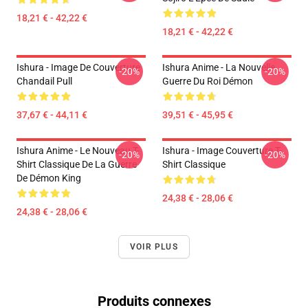
18,21 € - 42,22 €
18,21 € - 42,22 €
Ishura - Image De Couverture
Ishura Anime - La Nouvelle
-20%
-20%
Chandail Pull
Guerre Du Roi Démon
37,67 € - 44,11 €
39,51 € - 45,95 €
Ishura Anime - Le Nouveau T-
Ishura - Image Couverture T-
-20%
-20%
Shirt Classique De La Guerre
Shirt Classique
De Démon King
24,38 € - 28,06 €
24,38 € - 28,06 €
VOIR PLUS
Produits connexes