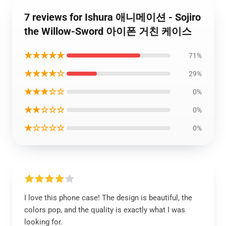
7 reviews for Ishura 애니메이션 - Sojiro
the Willow-Sword 아이폰 거친 케이스
★★★★★
71%
★★★★☆
29%
★★★☆☆
0%
★★☆☆☆
0%
★☆☆☆☆
0%
I love this phone case! The design is beautiful, the
colors pop, and the quality is exactly what I was
looking for.