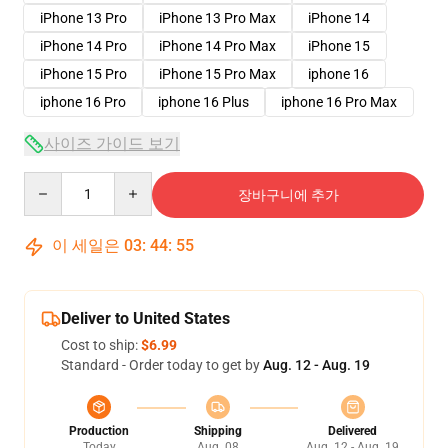
iPhone 13 Pro
iPhone 13 Pro Max
iPhone 14
iPhone 14 Pro
iPhone 14 Pro Max
iPhone 15
iPhone 15 Pro
iPhone 15 Pro Max
iphone 16
iphone 16 Pro
iphone 16 Plus
iphone 16 Pro Max
사이즈 가이드 보기
Quantity
장바구니에 추가
이 세일은
03
:
44
:
54
Deliver to United States
Cost to ship:
$6.99
Standard - Order today to get by
Aug. 12 - Aug. 19
Production
Shipping
Delivered
Today
Aug. 08
Aug. 12 - Aug. 19