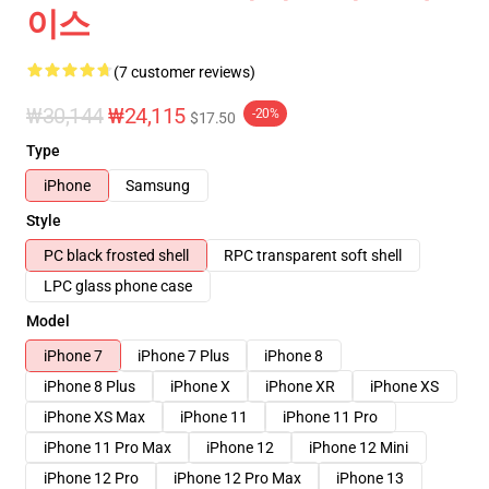
이스
(7 customer reviews)
₩30,144
₩24,115
-20%
$17.50
Type
iPhone
Samsung
Style
PC black frosted shell
RPC transparent soft shell
LPC glass phone case
Model
iPhone 7
iPhone 7 Plus
iPhone 8
iPhone 8 Plus
iPhone X
iPhone XR
iPhone XS
iPhone XS Max
iPhone 11
iPhone 11 Pro
iPhone 11 Pro Max
iPhone 12
iPhone 12 Mini
iPhone 12 Pro
iPhone 12 Pro Max
iPhone 13