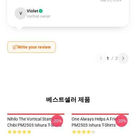
Sep 23, 2024
Violet
V
Verified owner
Write your review
1
/
2
베스트셀러 제품
Nihilo The Vortical Stampede
One Always Helps A Friend
-20%
-20%
Chibi PM2503 Ishura T-Shirts
PM2503 Ishura T-Shirts