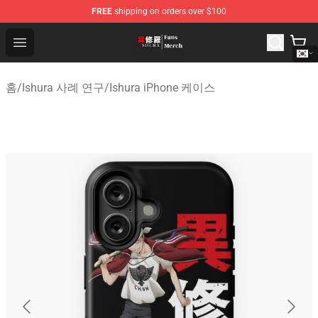
FREE
shipping on orders over $100
Ishura Store - Official Ishura Merchandise Shop
Open menu
홈
/
Ishura 사례 연구
/
Ishura iPhone 케이스