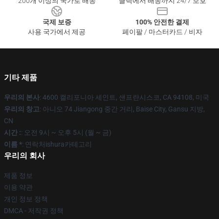
200개 이상의 국가로 배송
클릭에서 배송까지 24/7 보호
국제 보증
100% 안전한 결제
사용 국가에서 제공
페이팔 / 마스터카드 / 비자
기타 제품
우리의 본사
: 4600 캘리포니아 세인트, 샌프란시스코, CA 94108, 미국
우리의 창고
: 아니오 74 Jiangong 중간 거리, Baise City, Gansu 지방,
CN
시간 :
: 오전 9시 ~ 오후 5시 (월 ~ 금)
이름 *
: 연락처ishura카테고리
우리의 회사
제품 정보
이용 약관
개인 정보 정책
DMCA - 저작권 정책