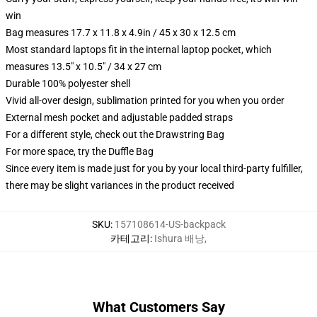
win
Bag measures 17.7 x 11.8 x 4.9in / 45 x 30 x 12.5 cm
Most standard laptops fit in the internal laptop pocket, which
measures 13.5" x 10.5" / 34 x 27 cm
Durable 100% polyester shell
Vivid all-over design, sublimation printed for you when you order
External mesh pocket and adjustable padded straps
For a different style, check out the Drawstring Bag
For more space, try the Duffle Bag
Since every item is made just for you by your local third-party fulfiller,
there may be slight variances in the product received
SKU
:
157108614-US-backpack
카테고리
:
Ishura 배낭
,
What Customers Say