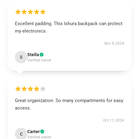
Excellent padding. This Ishura backpack can protect
my electronics.
Nov 4, 2024
Stella
S
Verified owner
Great organization. So many compartments for easy
access.
Oct 11, 2024
Carter
C
Verified owner