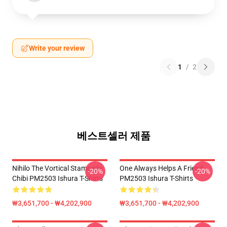
Write your review
1
/
2
베스트셀러 제품
Nihilo The Vortical Stampede
One Always Helps A Friend
-20%
-20%
Chibi PM2503 Ishura T-Shirts
PM2503 Ishura T-Shirts
₩3,651,700 - ₩4,202,900
₩3,651,700 - ₩4,202,900