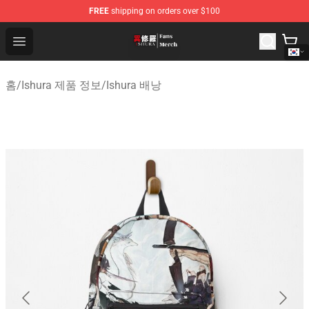
FREE
shipping on orders over $100
Ishura Store - Official Ishura Merchandise Shop
Open menu
홈
/
Ishura 제품 정보
/
Ishura 배낭