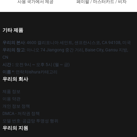
사용 국가에서 제공
페이팔 / 마스터카드 / 비자
기타 제품
우리의 본사
: 4600 캘리포니아 세인트, 샌프란시스코, CA 94108, 미국
우리의 창고
: 아니오 74 Jiangong 중간 거리, Baise City, Gansu 지방,
CN
시간 :
: 오전 9시 ~ 오후 5시 (월 ~ 금)
이름 *
: 연락처ishura카테고리
우리의 회사
제품 정보
이용 약관
개인 정보 정책
DMCA - 저작권 정책
모델 번호: 공급망 투명성 행위
우리의 지원