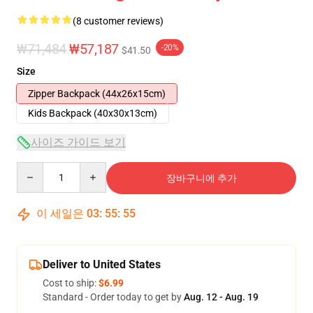
(8 customer reviews)
₩71,484
₩57,187
-20%
$41.50
Size
Zipper Backpack (44x26x15cm)
Kids Backpack (40x30x13cm)
사이즈 가이드 보기
Quantity
장바구니에 추가
이 세일은
03
:
55
:
54
Deliver to United States
Cost to ship:
$6.99
Standard - Order today to get by
Aug. 12 - Aug. 19