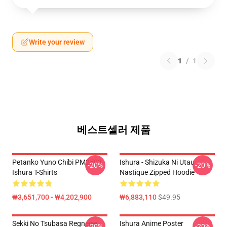
Write your review
1
/
1
베스트셀러 제품
Petanko Yuno Chibi PM2503
Ishura - Shizuka Ni Utau
-20%
-20%
Ishura T-Shirts
Nastique Zipped Hoodie
₩3,651,700 - ₩4,202,900
₩6,883,110
$49.95
Sekki No Tsubasa Regnejee
Ishura Anime Poster
-20%
-20%