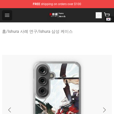
FREE
shipping on orders over $100
Ishura Store - Official Ishura Merchandise Shop
Open menu
홈
/
Ishura 사례 연구
/
Ishura 삼성 케이스