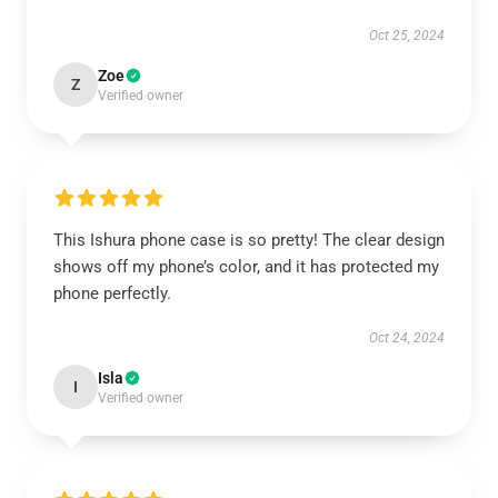
Oct 25, 2024
Zoe
Z
Verified owner
This Ishura phone case is so pretty! The clear design
shows off my phone’s color, and it has protected my
phone perfectly.
Oct 24, 2024
Isla
I
Verified owner