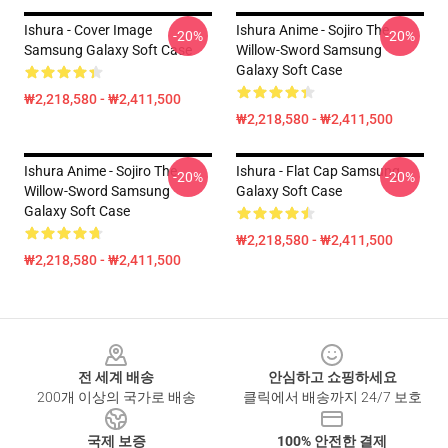
Ishura - Cover Image
Ishura Anime - Sojiro The
-20%
-20%
Samsung Galaxy Soft Case
Willow-Sword Samsung
Galaxy Soft Case
₩2,218,580 - ₩2,411,500
₩2,218,580 - ₩2,411,500
Ishura Anime - Sojiro The
Ishura - Flat Cap Samsung
-20%
-20%
Willow-Sword Samsung
Galaxy Soft Case
Galaxy Soft Case
₩2,218,580 - ₩2,411,500
₩2,218,580 - ₩2,411,500
Footer
전 세계 배송
안심하고 쇼핑하세요
200개 이상의 국가로 배송
클릭에서 배송까지 24/7 보호
국제 보증
100% 안전한 결제