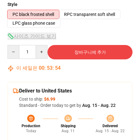
Style
PC black frosted shell
RPC transparent soft shell
LPC glass phone case
사이즈 가이드 보기
Quantity
장바구니에 추가
이 세일은
00
:
53
:
54
Deliver to United States
Cost to ship:
$6.99
Standard - Order today to get by
Aug. 15 - Aug. 22
Production
Shipping
Delivered
Today
Aug. 11
Aug. 15 - Aug. 22