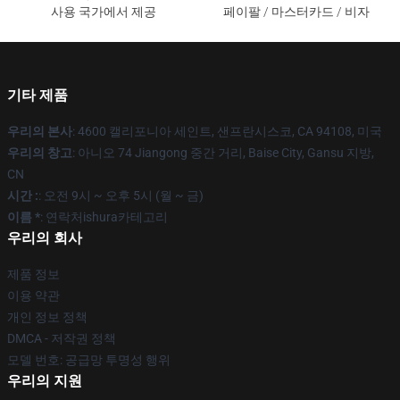
사용 국가에서 제공
페이팔 / 마스터카드 / 비자
기타 제품
우리의 본사
: 4600 캘리포니아 세인트, 샌프란시스코, CA 94108, 미국
우리의 창고
: 아니오 74 Jiangong 중간 거리, Baise City, Gansu 지방,
CN
시간 :
: 오전 9시 ~ 오후 5시 (월 ~ 금)
이름 *
: 연락처ishura카테고리
우리의 회사
제품 정보
이용 약관
개인 정보 정책
DMCA - 저작권 정책
모델 번호: 공급망 투명성 행위
우리의 지원