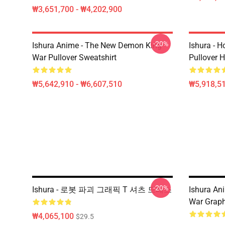
₩3,651,700 - ₩4,202,900
-20%
Ishura Anime - The New Demon King
Ishura - 
War Pullover Sweatshirt
Pullover 
₩5,642,910 - ₩6,607,510
₩5,918,51
-20%
Ishura - 로봇 파괴 그래픽 T 셔츠 드레스
Ishura An
War Graphi
₩4,065,100
$29.5