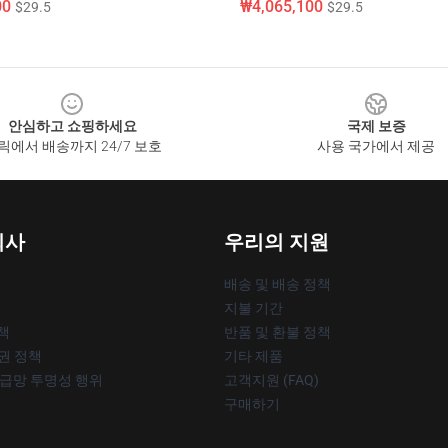
00
₩4,065,100
$29.5
$29.5
안심하고 쇼핑하세요
국제 보증
릭에서 배송까지 24/7 보호
사용 국가에서 제공
회사
우리의 지원
배송 및 배송 정책
지불 기간
책
반품 및 환불 정책
작권 정책
기타 제품
공급망 투명성 행위
고객지원 (FAQ)
구매하기