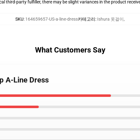
al third-party fulfiller, there may be slight variances in the product receiv
SKU
:
164659657-US-a-line-dress
카테고리
:
Ishura 옷걸이
,
What Customers Say
ap A-Line Dress