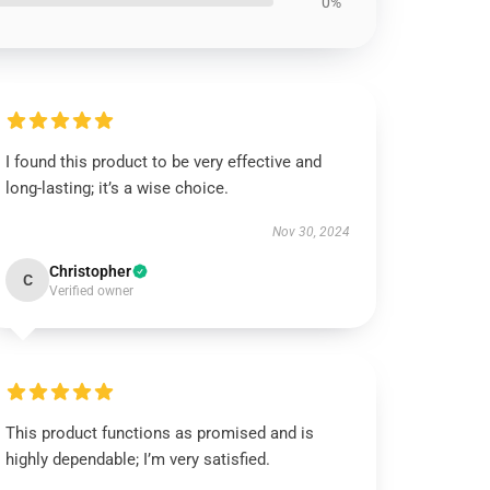
0%
I found this product to be very effective and
long-lasting; it’s a wise choice.
Nov 30, 2024
Christopher
C
Verified owner
This product functions as promised and is
highly dependable; I’m very satisfied.