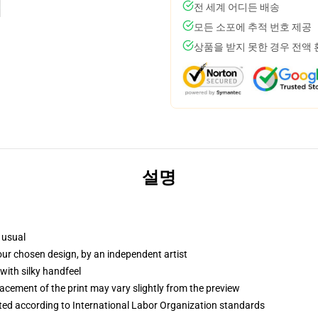
전 세계 어디든 배송
모든 소포에 추적 번호 제공
상품을 받지 못한 경우 전액
설명
 usual
your chosen design, by an independent artist
with silky handfeel
lacement of the print may vary slightly from the preview
uated according to International Labor Organization standards