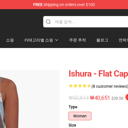
FREE
shipping on orders over $100
쇼핑
카테고리별 쇼핑
주문 추적
블로그
연락
Ishura - Flat Ca
(8 customer reviews
₩50,814
₩40,651
$29.50
Type
Women
Size