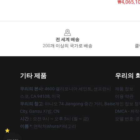
₩4,065,1
Footer
전 세계 배송
200개 이상의 국가로 배송
클
기타 제품
우리의 
우리의 본사
: 4600 캘리포니아 세인트, 샌프란시
제품 정보
스코, CA 94108, 미국
이용 약관
우리의 창고
: 아니오 74 Jiangong 중간 거리, Baise
개인 정보 정
City, Gansu 지방, CN
DMCA - 저
시간 :
: 오전 9시 ~ 오후 5시 (월 ~ 금)
모델 번호: 
이름 *
: 연락처ishura카테고리