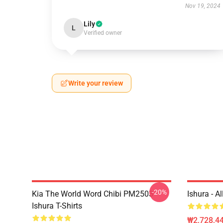
Nov 19, 2024
Lily
L
Verified owner
Write your review
-20%
Kia The World Word Chibi PM2503
Ishura - A
Ishura T-Shirts
₩2,728,44