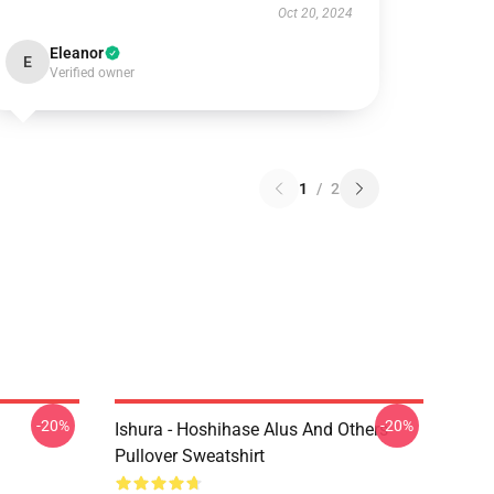
Oct 20, 2024
Eleanor
E
Verified owner
1
/
2
-20%
-20%
Ishura - Hoshihase Alus And Others
Pullover Sweatshirt