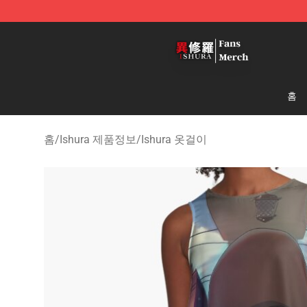
Ishura Store - Official Ishura Merchandise Shop
홈
홈
/
Ishura 제품정보
/
Ishura 옷걸이