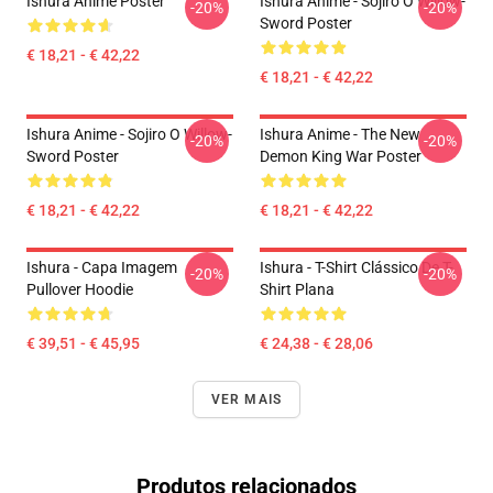
Ishura Anime Poster
Ishura Anime - Sojiro O Willow-
-20%
-20%
Sword Poster
€ 18,21 - € 42,22
€ 18,21 - € 42,22
Ishura Anime - Sojiro O Willow-
Ishura Anime - The New
-20%
-20%
Sword Poster
Demon King War Poster
€ 18,21 - € 42,22
€ 18,21 - € 42,22
Ishura - Capa Imagem
Ishura - T-Shirt Clássico De T-
-20%
-20%
Pullover Hoodie
Shirt Plana
€ 39,51 - € 45,95
€ 24,38 - € 28,06
VER MAIS
Produtos relacionados