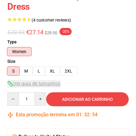
Dress
(4 customer reviews)
€33.93
€27.14
-20%
$29.50
Type
Women
Size
S
M
L
XL
2XL
Ver guia de tamanhos
Quantity
ADICIONAR AO CARRINHO
Esta promoção termina em
01
:
32
:
53