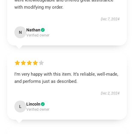
were knowledgeable and offered great assistance
with modifying my order.
Dec 7, 2024
Nathan
N
Verified owner
I’m very happy with this item. It’s reliable, well-made,
and performs just as described.
Dec 2, 2024
Lincoln
L
Verified owner