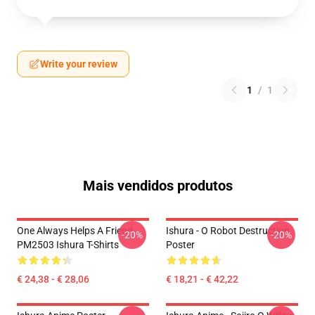
Write your review
1
/
1
Mais vendidos produtos
One Always Helps A Friend
Ishura - O Robot Destruction
-20%
-20%
PM2503 Ishura T-Shirts
Poster
€ 24,38 - € 28,06
€ 18,21 - € 42,22