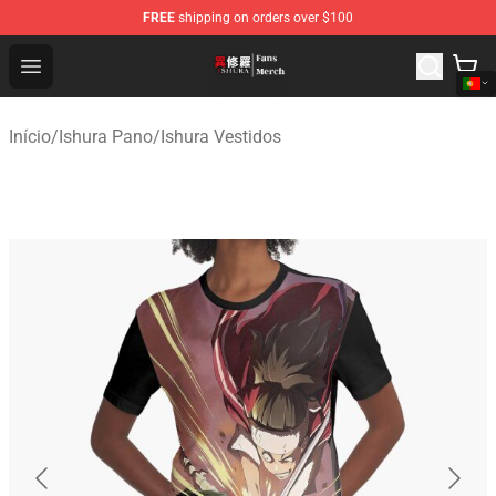
FREE
shipping on orders over $100
Ishura Store - Official Ishura Merchandise Shop
Open menu
Início
/
Ishura Pano
/
Ishura Vestidos