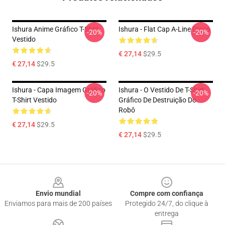
Ishura Anime Gráfico T-Shirt
Ishura - Flat Cap A-Line Dress
-20%
-20%
Vestido
€ 27,14
$29.5
€ 27,14
$29.5
Ishura - Capa Imagem Gráfico
Ishura - O Vestido De T-Shirt
-20%
-20%
T-Shirt Vestido
Gráfico De Destruição Do
Robô
€ 27,14
$29.5
€ 27,14
$29.5
Footer
Envio mundial
Compre com confiança
Enviamos para mais de 200 países
Protegido 24/7, do clique à
entrega