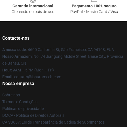
Garantia internacional
Pagamento 100% seguro
Oferecido no país de uso
PayPal / MasterCard / Visa
Contacte-nos
A nossa sede
: 4600 California St, São Francisco, CA 94108, EUA
Nosso Armazém
: No. 74 Jiangong Middle Street, Baise City, Província
de Gansu, CN
Hour
: 9AM – 5PM (Mon – Fri)
Email
: contato@ishuramech.com
Nossa empresa
Sobre nós
Termos e Condições
Políticas de privacidade
DMCA - Política de Direitos Autorais
CA SB657: Lei de Transparência de Cadeia de Suprimentos