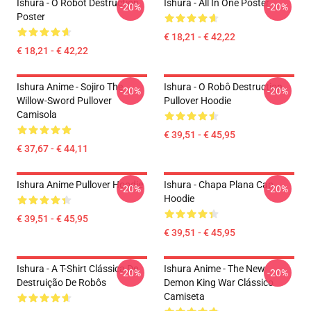
Ishura - O Robot Destruction
Ishura - All In One Poster
-20%
-20%
Poster
€ 18,21 - € 42,22
€ 18,21 - € 42,22
Ishura Anime - Sojiro The
Ishura - O Robô Destruction
-20%
-20%
Willow-Sword Pullover
Pullover Hoodie
Camisola
€ 39,51 - € 45,95
€ 37,67 - € 44,11
Ishura Anime Pullover Hoodie
Ishura - Chapa Plana Cap
-20%
-20%
Hoodie
€ 39,51 - € 45,95
€ 39,51 - € 45,95
Ishura - A T-Shirt Clássica De
Ishura Anime - The New
-20%
-20%
Destruição De Robôs
Demon King War Clássico
Camiseta