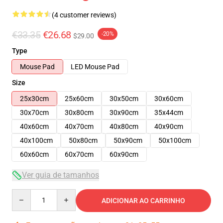
(4 customer reviews)
€33.35
€26.68
-20%
$29.00
Type
Mouse Pad
LED Mouse Pad
Size
25x30cm
25x60cm
30x50cm
30x60cm
30x70cm
30x80cm
30x90cm
35x44cm
40x60cm
40x70cm
40x80cm
40x90cm
40x100cm
50x80cm
50x90cm
50x100cm
60x60cm
60x70cm
60x90cm
Ver guia de tamanhos
Quantity
ADICIONAR AO CARRINHO