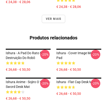
€ 24,38 - € 28,06
€ 24,38 - € 28,06
VER MAIS
Produtos relacionados
Ishura - A Pad Do Rato Da
Ishura - Cover Image Mouse
-20%
-20%
Destruição Do Robô
Pad
€ 26,68 - € 50,50
€ 26,68 - € 50,50
Ishura Anime - Sojiro O Willow-
Ishura - Flat Cap Desk Mat
-20%
-20%
Sword Desk Mat
€ 26,68 - € 50,50
€ 26,68 - € 50,50