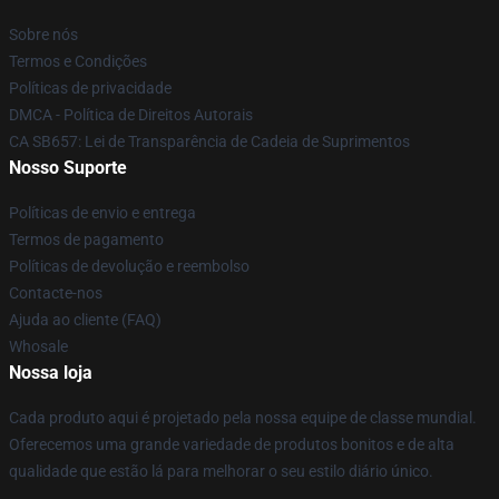
Sobre nós
Termos e Condições
Políticas de privacidade
DMCA - Política de Direitos Autorais
CA SB657: Lei de Transparência de Cadeia de Suprimentos
Nosso Suporte
Políticas de envio e entrega
Termos de pagamento
Políticas de devolução e reembolso
Contacte-nos
Ajuda ao cliente (FAQ)
Whosale
Nossa loja
Cada produto aqui é projetado pela nossa equipe de classe mundial.
Oferecemos uma grande variedade de produtos bonitos e de alta
qualidade que estão lá para melhorar o seu estilo diário único.