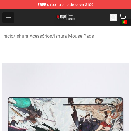
FREE
shipping on orders over $100
Ishura Store - Official Ishura Merchandise Shop
Open menu
Início
/
Ishura Acessórios
/
Ishura Mouse Pads