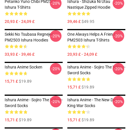
Petanko Yuno Chibi PM2503
Ishura - Shizuka Ni Utau
-20%
-20%
Ishura T-Shirts
Nastique Zipped Hoodie
20,93 £ - 24,09 £
39,46 £
$49.95
Sekki No Tsubasa Regnejee
One Always Helps A Friend
-20%
-20%
PM2503 Ishura Hoodies
PM2503 Ishura T-Shirts
33,93 £ - 39,46 £
20,93 £ - 24,09 £
Ishura Anime Socken
Ishura Anime - Sojiro The Willow-
-20%
-20%
Sword Socks
15,71 £
$19.89
15,71 £
$19.89
Ishura Anime - Sojiro The Willow-
Ishura Anime - The New Demon
-20%
-20%
Sword Socks
King War Socks
15,71 £
$19.89
15,71 £
$19.89