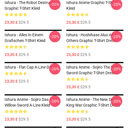
Ishura - The Robot Destruction
Ishura Anime Graphic T-Shirt
-20%
-20%
Graphic T-Shirt Kleid
Kleid
23,30 £
$29.5
23,30 £
$29.5
Ishura - Alles In Einem
Ishura - Hoshihase Alus And
-20%
-20%
Grafischen T-Shirt Kleid
Others Graphic T-Shirt Dress
23,30 £
$29.5
23,30 £
$29.5
Ishura - Flat Cap A-Line Dress
Ishura Anime - Sojiro The Willow-
-20%
-20%
Sword Graphic T-Shirt Dress
23,30 £
$29.5
23,30 £
$29.5
Ishura Anime - Sojiro Das
Ishura Anime - The New Demon
-20%
-20%
Willow-Sword A-Line Kleid
King War Graphic T-Shirt Dress
23,30 £
$29.5
23,30 £
$29.5