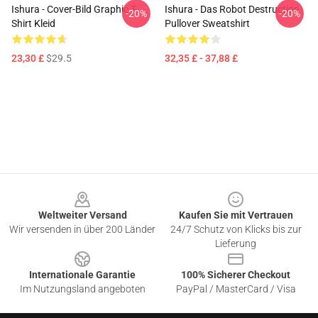
Ishura - Cover-Bild Graphic T-
Ishura - Das Robot Destruction
-20%
-20%
Shirt Kleid
Pullover Sweatshirt
23,30 £
$29.5
32,35 £ - 37,88 £
Footer
Weltweiter Versand
Kaufen Sie mit Vertrauen
Wir versenden in über 200 Länder
24/7 Schutz von Klicks bis zur
Lieferung
Internationale Garantie
100% Sicherer Checkout
Im Nutzungsland angeboten
PayPal / MasterCard / Visa