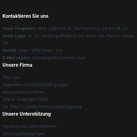
Kontaktieren Sie uns
Unser Hauptbüro
: 4600 California St, San Francisco, CA 94108, US
Unser Lager
: Nr. 74 Jiangong Middle Street, Baise City, Provinz Gansu,
CN
Geruch
: 9AM – 5PM (Mon – Fri)
E-Mail senden
: Kontakt@ishuramerch.com
Unsere Firma
Über uns
Allgemeine Geschäftsbedingungen
Datenschutzrichtlinien
DMCA - Copyright Policy
CA SB657: Lieferkettentransparenzgesetz
Unsere Unterstützung
Versand und Lieferrichtlinien
Zahlungsbedingungen