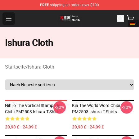
FREE
shipping on orders over $100
Ishura Store - Official Ishura Merchandise Shop
Open menu
Ishura Cloth
Startseite
/
Ishura Cloth
Nihilo The Vortical Stampede
Kia The World Word Chibi
-20%
-20%
Chibi PM2503 Ishura T-Shirts
PM2503 Ishura T-Shirts
20,93 £ - 24,09 £
20,93 £ - 24,09 £