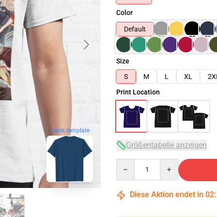
Color
Default
Size
S
M
L
XL
2X
Print Location
blank template
Größentabelle anzeigen
Quantity
Diese Aktion endet in
02