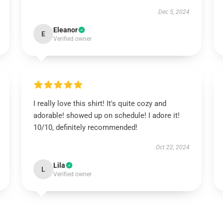
Dec 5, 2024
Eleanor
E
Verified owner
I really love this shirt! It's quite cozy and
adorable! showed up on schedule! I adore it!
10/10, definitely recommended!
Oct 22, 2024
Lila
L
Verified owner