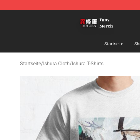
Ishura Store - Official Ishura Merchandise Shop
Startseite
Sh
Startseite
/
Ishura Cloth
/
Ishura T-Shirts