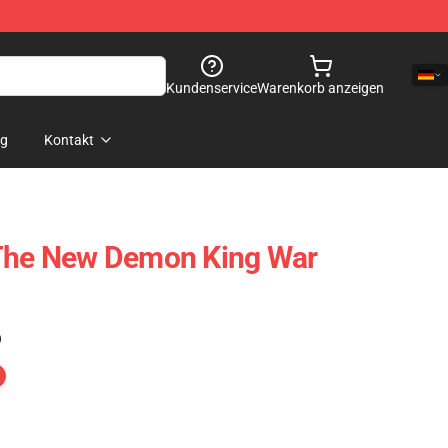
Kundenservice
Warenkorb anzeigen
og
Kontakt
 The New Demon King War
)