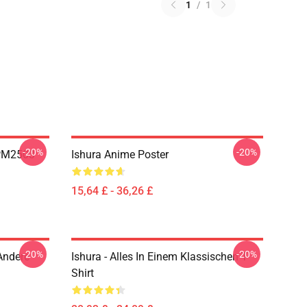
1
/
1
-20%
-20%
 PM2503
Ishura Anime Poster
15,64 £ - 36,26 £
-20%
-20%
Andere
Ishura - Alles In Einem Klassischen T-
Shirt