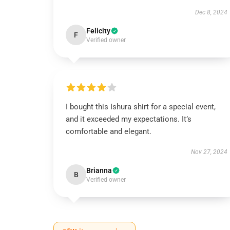
Dec 8, 2024
Felicity
F
Verified owner
I bought this Ishura shirt for a special event,
and it exceeded my expectations. It’s
comfortable and elegant.
Nov 27, 2024
Brianna
B
Verified owner