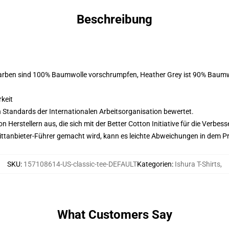
Beschreibung
Farben sind 100% Baumwolle vorschrumpfen, Heather Grey ist 90% Baumw
keit
n Standards der Internationalen Arbeitsorganisation bewertet.
on Herstellern aus, die sich mit der Better Cotton Initiative für die Verb
 Drittanbieter-Führer gemacht wird, kann es leichte Abweichungen in dem P
SKU
:
157108614-US-classic-tee-DEFAULT
Kategorien
:
Ishura T-Shirts
,
What Customers Say