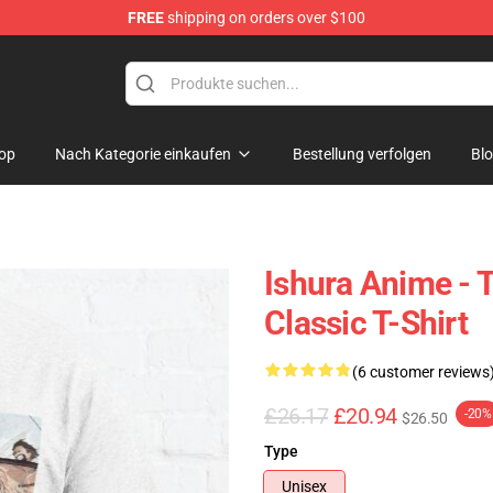
FREE
shipping on orders over $100
op
Nach Kategorie einkaufen
Bestellung verfolgen
Bl
Ishura Anime -
Classic T-Shirt
(6 customer reviews
£26.17
£20.94
-20%
$26.50
Type
Unisex