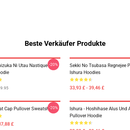
Beste Verkäufer Produkte
-20%
hizuka Ni Utau Nastique
Sekki No Tsubasa Regnejee
odie
Ishura Hoodies
33,93 £ - 39,46 £
9.95
-20%
lat Cap Pullover Sweatshirt
Ishura - Hoshihase Alus Und 
Pullover Hoodie
37,88 £