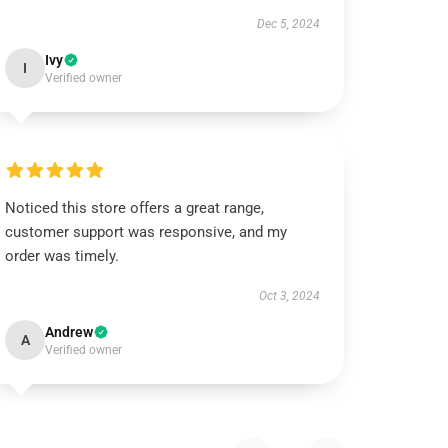
Dec 5, 2024
Ivy
I
Verified owner
Noticed this store offers a great range,
customer support was responsive, and my
order was timely.
Oct 3, 2024
Andrew
A
Verified owner