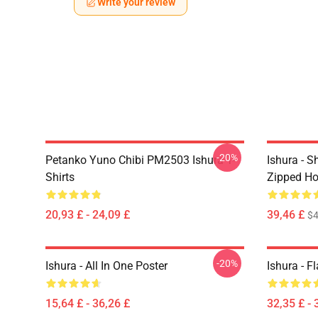
Write your review
-20%
Petanko Yuno Chibi PM2503 Ishura T-
Ishura - S
Shirts
Zipped Ho
20,93 £ - 24,09 £
39,46 £
$4
-20%
Ishura - All In One Poster
Ishura - F
15,64 £ - 36,26 £
32,35 £ - 