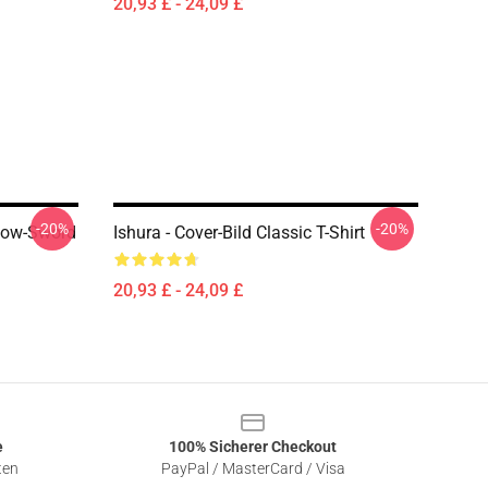
20,93 £ - 24,09 £
-20%
-20%
llow-Sword
Ishura - Cover-Bild Classic T-Shirt
20,93 £ - 24,09 £
e
100% Sicherer Checkout
ten
PayPal / MasterCard / Visa