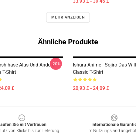
33,93 £ - 39,46 £
MEHR ANZEIGEN
Ähnliche Produkte
-20%
Hoshihase Alus Und Andere
Ishura Anime - Sojiro Das Wi
 T-Shirt
Classic T-Shirt
24,09 £
20,93 £ - 24,09 £
aufen Sie mit Vertrauen
Internationale Garanti
utz von Klicks bis zur Lieferung
Im Nutzungsland angebo