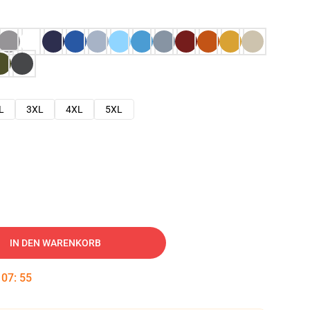
L
3XL
4XL
5XL
IN DEN WARENKORB
:
07
:
54