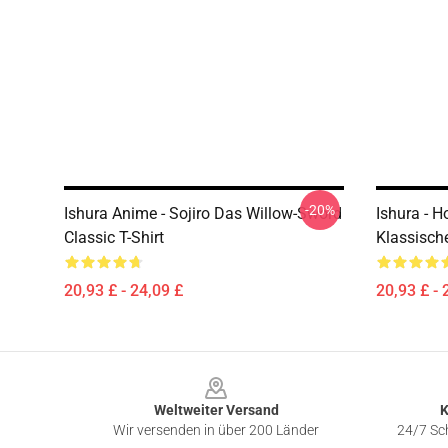
-20%
Ishura Anime - Sojiro Das Willow-Sword
Ishura - 
Classic T-Shirt
Klassische
20,93 £ - 24,09 £
20,93 £ - 
Footer
Weltweiter Versand
K
Wir versenden in über 200 Länder
24/7 Sch