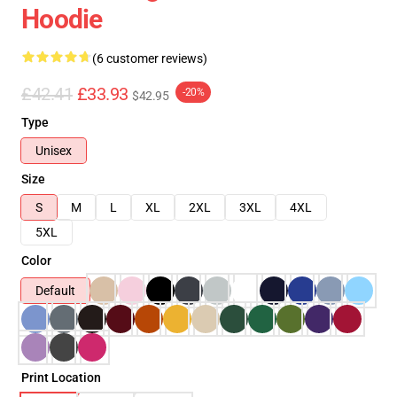
Hoodie
(6 customer reviews)
£42.41
£33.93
-20%
$42.95
Type
Unisex
Size
S
M
L
XL
2XL
3XL
4XL
5XL
Color
Default
Print Location