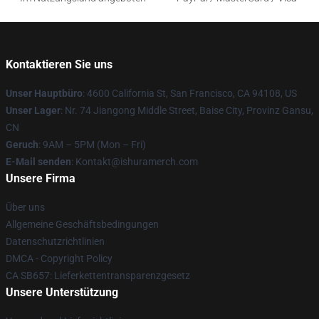
Kontaktieren Sie uns
Unser Hauptbüro
: 4600 California St, San Francisco, CA 94108, US
Unser Lager
: Nr. 74 Jiangong Middle Street, Baise City, Provinz Gansu,
CN
Geruch
: 9AM – 5PM (Mon – Fri)
E-Mail senden
: Kontakt@ishuramerch.com
Unsere Firma
Über uns
Allgemeine Geschäftsbedingungen
Datenschutzrichtlinien
DMCA - Copyright Policy
CA SB657: Lieferkettentransparenzgesetz
Unsere Unterstützung