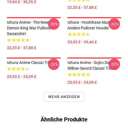
15,64 £ - 36,26 £
32,35 £ - 37,88 £
Ishura Anime - The New
Ishura - Hoshihase Alus Und
-20%
-20%
Demon King War Pullover
Andere Pullover Hoodie
Sweatshirt
33,93 £ - 39,46 £
32,35 £ - 37,88 £
Ishura Anime Classic T-Shirt
Ishura Anime - Sojiro Das
-20%
-20%
Willow-Sword Classic T-Shirt
20,93 £ - 24,09 £
20,93 £ - 24,09 £
MEHR ANZEIGEN
Ähnliche Produkte