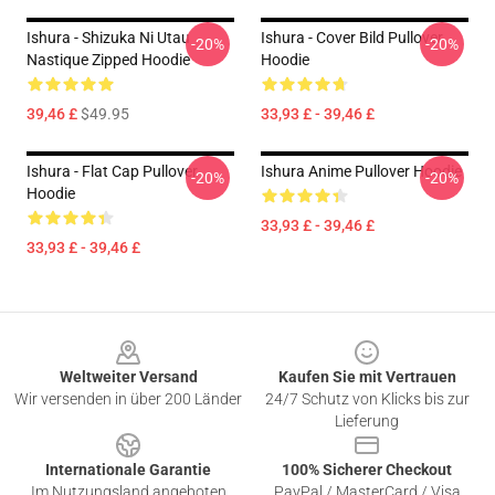
Ishura - Shizuka Ni Utau
Ishura - Cover Bild Pullover
-20%
-20%
Nastique Zipped Hoodie
Hoodie
39,46 £
$49.95
33,93 £ - 39,46 £
Ishura - Flat Cap Pullover
Ishura Anime Pullover Hoodie
-20%
-20%
Hoodie
33,93 £ - 39,46 £
33,93 £ - 39,46 £
Footer
Weltweiter Versand
Kaufen Sie mit Vertrauen
Wir versenden in über 200 Länder
24/7 Schutz von Klicks bis zur
Lieferung
Internationale Garantie
100% Sicherer Checkout
Im Nutzungsland angeboten
PayPal / MasterCard / Visa