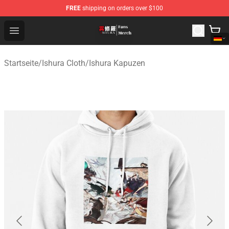
FREE
shipping on orders over $100
Ishura Store - Official Ishura Merchandise Shop
Open menu
Startseite
/
Ishura Cloth
/
Ishura Kapuzen