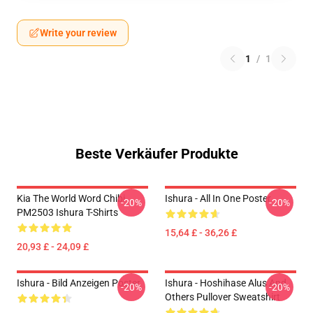
Write your review
1
/
1
Beste Verkäufer Produkte
Kia The World Word Chibi
Ishura - All In One Poster
-20%
-20%
PM2503 Ishura T-Shirts
15,64 £ - 36,26 £
20,93 £ - 24,09 £
Ishura - Bild Anzeigen Poster
Ishura - Hoshihase Alus And
-20%
-20%
Others Pullover Sweatshirt