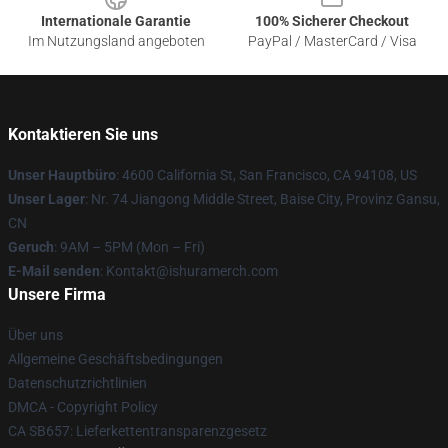
Internationale Garantie
100% Sicherer Checkout
Im Nutzungsland angeboten
PayPal / MasterCard / Visa
Kontaktieren Sie uns
Unser Hauptbüro
: 4600 California St, San Francisco, CA 94108, US
Unser Lager
: Nr. 74 Jiangong Middle Street, Baise City, Provinz Gansu,
CN
Geruch
: 9AM – 5PM (Mon – Fri)
E-Mail senden
: Kontakt@ishuramerch.com
Unsere Firma
Über uns
Allgemeine Geschäftsbedingungen
Datenschutzrichtlinien
DMCA - Copyright Policy
CA SB657: Lieferkettentransparenzgesetz