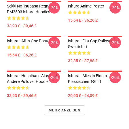
Sekki No Tsubasa Regnejee
Ishura Anime Poster
-20%
-20%
PM2503 Ishura Hoodies
15,64 £ - 36,26 £
33,93 £ - 39,46 £
Ishura - All In One Poster
Ishura - Flat Cap Pullover
-20%
-20%
Sweatshirt
15,64 £ - 36,26 £
32,35 £ - 37,88 £
Ishura - Hoshihase Alus Und
Ishura - Alles In Einem
-20%
-20%
Andere Pullover Hoodie
Klassischen T-Shirt
33,93 £ - 39,46 £
20,93 £ - 24,09 £
MEHR ANZEIGEN