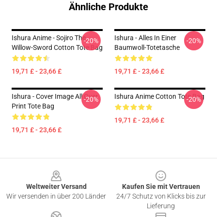
Ähnliche Produkte
Ishura Anime - Sojiro The
Ishura - Alles In Einer
-20%
-20%
Willow-Sword Cotton Tote Bag
Baumwoll-Totetasche
19,71 £ - 23,66 £
19,71 £ - 23,66 £
Ishura - Cover Image All Over
Ishura Anime Cotton Tote Bag
-20%
-20%
Print Tote Bag
19,71 £ - 23,66 £
19,71 £ - 23,66 £
Footer
Weltweiter Versand
Kaufen Sie mit Vertrauen
Wir versenden in über 200 Länder
24/7 Schutz von Klicks bis zur
Lieferung