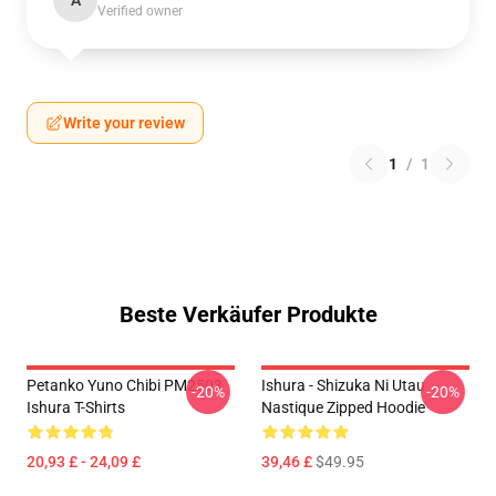
A
Verified owner
Write your review
1
/
1
Beste Verkäufer Produkte
Petanko Yuno Chibi PM2503
Ishura - Shizuka Ni Utau
-20%
-20%
Ishura T-Shirts
Nastique Zipped Hoodie
20,93 £ - 24,09 £
39,46 £
$49.95