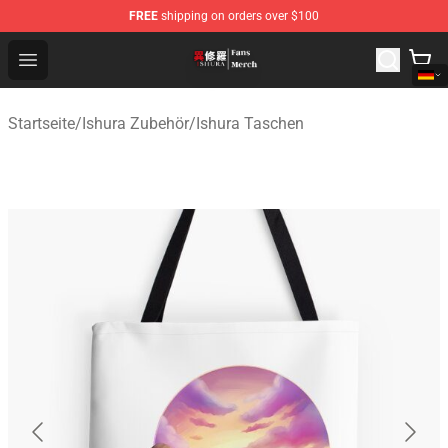
FREE
shipping on orders over $100
Ishura Store - Official Ishura Merchandise Shop
Open menu
Startseite
/
Ishura Zubehör
/
Ishura Taschen