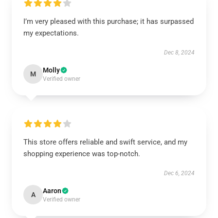
I’m very pleased with this purchase; it has surpassed
my expectations.
Dec 8, 2024
Molly
M
Verified owner
This store offers reliable and swift service, and my
shopping experience was top-notch.
Dec 6, 2024
Aaron
A
Verified owner