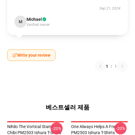
Sep 21, 2024
Michael
M
Verified owner
Write your review
1
/
1
베스트셀러 제품
Nihilo The Vortical Stampede
One Always Helps A Friend
-20%
-20%
Chibi PM2503 Ishura T-Shirts
PM2503 Ishura T-Shirts