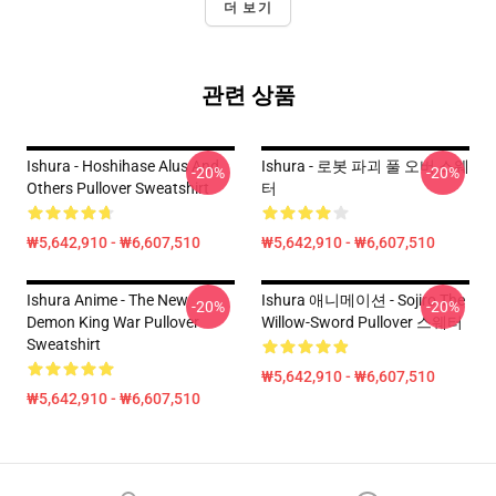
더 보기
관련 상품
Ishura - Hoshihase Alus And
Ishura - 로봇 파괴 풀 오버 스웨
-20%
-20%
Others Pullover Sweatshirt
터
₩5,642,910 - ₩6,607,510
₩5,642,910 - ₩6,607,510
Ishura Anime - The New
Ishura 애니메이션 - Sojiro The
-20%
-20%
Demon King War Pullover
Willow-Sword Pullover 스웨터
Sweatshirt
₩5,642,910 - ₩6,607,510
₩5,642,910 - ₩6,607,510
Footer