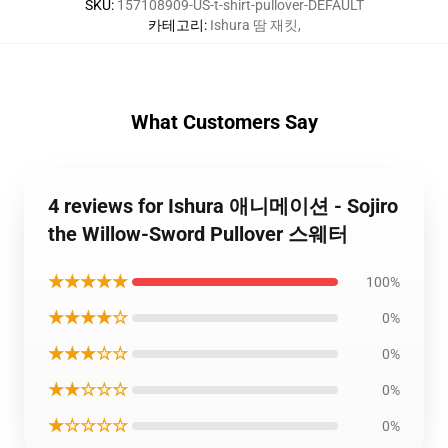
SKU
:
157108909-US-t-shirt-pullover-DEFAULT
카테고리
:
Ishura 땀 재킷
,
What Customers Say
4 reviews for Ishura 애니메이션 - Sojiro
the Willow-Sword Pullover 스웨터
★★★★★
100%
★★★★☆
0%
★★★☆☆
0%
★★☆☆☆
0%
★☆☆☆☆
0%