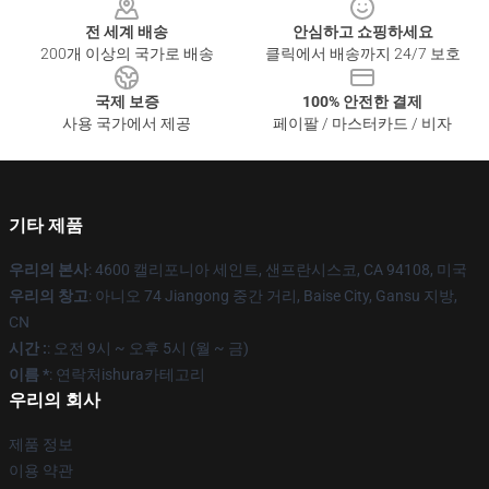
전 세계 배송
안심하고 쇼핑하세요
200개 이상의 국가로 배송
클릭에서 배송까지 24/7 보호
국제 보증
100% 안전한 결제
사용 국가에서 제공
페이팔 / 마스터카드 / 비자
기타 제품
우리의 본사
: 4600 캘리포니아 세인트, 샌프란시스코, CA 94108, 미국
우리의 창고
: 아니오 74 Jiangong 중간 거리, Baise City, Gansu 지방,
CN
시간 :
: 오전 9시 ~ 오후 5시 (월 ~ 금)
이름 *
: 연락처ishura카테고리
우리의 회사
제품 정보
이용 약관