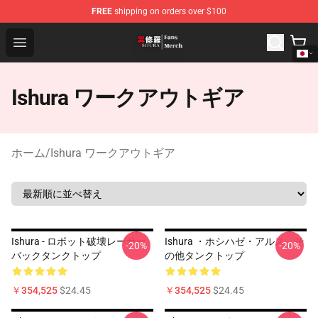
FREE
shipping on orders over $100
Ishura Store - Official Ishura Merchandise Shop
Open menu
Ishura ワークアウトギア
ホーム
/
Ishura ワークアウトギア
Ishura - ロボット破壊レーサー
Ishura ・ホシハゼ・アルス、そ
-20%
-20%
バックタンクトップ
の他タンクトップ
￥354,525
$24.45
￥354,525
$24.45