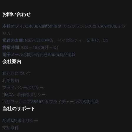
お問い合わせ
本社オフィス
: 4600 California St, サンフランシスコ, CA 94108, アメ
リカ
私達の倉庫
: No.74 江東中街、ベイズシティ、金洲省、CN
営業時間
: 9:00～18:00(月～金)
電子メール
お問い合わせishura商品情報
会社案内
私たちについて
利用規約
プライバシーポリシー
DMCA - 著作権ポリシー
カリフォルニアSB657: サプライチェーンの透明性法
当社のサポート
配送&配送ポリシー
支払条件