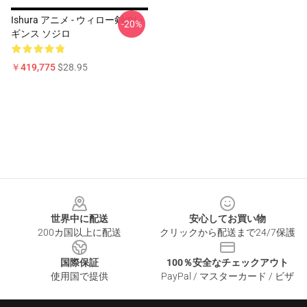
Ishura アニメ - ウィロー剣のレ
-20%
ギンス ソジロ
￥419,775
$28.95
Footer
世界中に配送
安心してお買い物
200カ国以上に配送
クリックから配送まで24/7保護
国際保証
100％安全なチェックアウト
使用国で提供
PayPal / マスターカード / ビザ