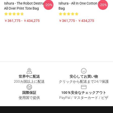
Ishura - The Robot Destruction
Ishura - All In One Cotton Tote
-20%
-20%
All Over Print Tote Bag
Bag
￥361,775 - ￥434,275
￥361,775 - ￥434,275
Footer
世界中に配送
安心してお買い物
200カ国以上に配送
クリックから配送まで24/7保護
国際保証
100％安全なチェックアウト
使用国で提供
PayPal / マスターカード / ビザ