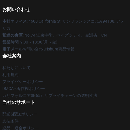
お問い合わせ
本社オフィス
: 4600 California St, サンフランシスコ, CA 94108, アメ
リカ
私達の倉庫
: No.74 江東中街、ベイズシティ、金洲省、CN
営業時間
: 9:00～18:00(月～金)
電子メール
お問い合わせishura商品情報
会社案内
私たちについて
利用規約
プライバシーポリシー
DMCA - 著作権ポリシー
カリフォルニアSB657: サプライチェーンの透明性法
当社のサポート
配送&配送ポリシー
支払条件
返品・返金ポリシー