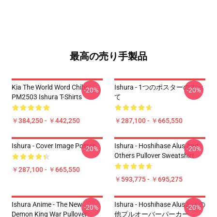
最高の売り手製品
Kia The World Word Chibi
Ishura - 1つのポスターのすべ
-20%
-20%
PM2503 Ishura T-Shirts
て
￥384,250 - ￥442,250
￥287,100 - ￥665,550
Ishura - Cover Image Poster
Ishura - Hoshihase Alus And
-20%
-20%
Others Pullover Sweatshirt
￥287,100 - ￥665,550
￥593,775 - ￥695,275
Ishura Anime - The New
Ishura - Hoshihase Alusとその
-20%
-20%
Demon King War Pullover
他プルオーバーパーカー