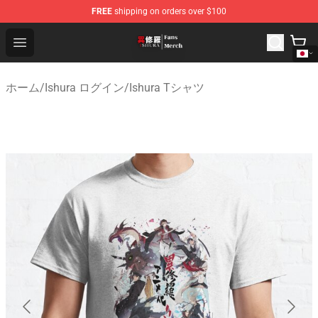
FREE
shipping on orders over $100
Ishura Store - Official Ishura Merchandise Shop
Open menu
ホーム
/
Ishura ログイン
/
Ishura Tシャツ