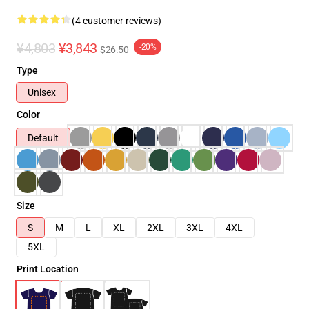
(4 customer reviews)
¥4,803
¥3,843
-20%
$26.50
Type
Unisex
Color
Default
Size
S
M
L
XL
2XL
3XL
4XL
5XL
Print Location