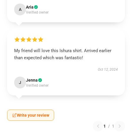
Aria
A
Verified owner
My friend will love this Ishura shirt. Arrived earlier
than expected which was fantastic!
Oct 12, 2024
Jenna
J
Verified owner
Write your review
1
/
1