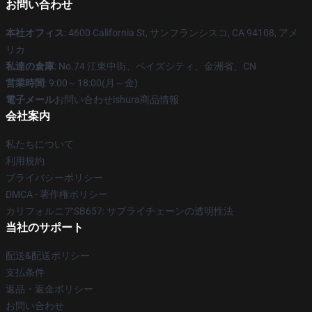
お問い合わせ
本社オフィス
: 4600 California St, サンフランシスコ, CA 94108, アメ
リカ
私達の倉庫
: No.74 江東中街、ベイズシティ、金洲省、CN
営業時間
: 9:00～18:00(月～金)
電子メール
お問い合わせishura商品情報
会社案内
私たちについて
利用規約
プライバシーポリシー
DMCA - 著作権ポリシー
カリフォルニアSB657: サプライチェーンの透明性法
当社のサポート
配送&配送ポリシー
支払条件
返品・返金ポリシー
お問い合わせ