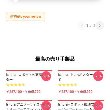
Write your review
1
/
2
最高の売り手製品
Ishura - ロボットの破壊ポス
Ishura - 1つのポスターのすべ
-20%
-20%
ター
て
￥287,100 - ￥665,550
￥287,100 - ￥665,550
Ishura アニメ - ウィロー剣プ
Ishura - ロボット破壊プルオ
-20%
-20%
ルオーバースエットシャツの
ーバーパーカーパーカー