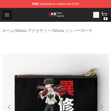
FREE
shipping on orders over $100
Ishura Store - Official Ishura Merchandise Shop
Open menu
ホーム
/
Ishura アクセサリー
/
Ishura ジッパーポーチ