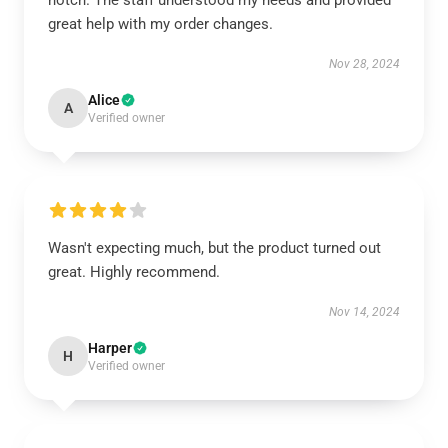
notch. The staff understood my needs and provided
great help with my order changes.
Nov 28, 2024
Alice
A
Verified owner
Wasn't expecting much, but the product turned out
great. Highly recommend.
Nov 14, 2024
Harper
H
Verified owner