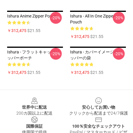
Ishura Anime Zipper Pouch
Ishura - All In One Zipper
-20%
-20%
Pouch
￥312,475
$21.55
￥312,475
$21.55
Ishura - フラットキャップジ
Ishura - カバーイメージのジ
-20%
-20%
ッパーポーチ
ッパーの袋
￥312,475
$21.55
￥312,475
$21.55
Footer
世界中に配送
安心してお買い物
200カ国以上に配送
クリックから配送まで24/7保護
国際保証
100％安全なチェックアウト
使用国で提供
PayPal / マスターカード / ビザ