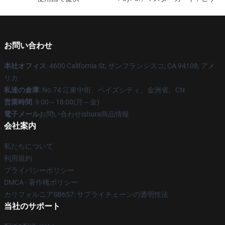
お問い合わせ
本社オフィス
: 4600 California St, サンフランシスコ, CA 94108, アメ
リカ
私達の倉庫
: No.74 江東中街、ベイズシティ、金洲省、CN
営業時間
: 9:00～18:00(月～金)
電子メール
お問い合わせishura商品情報
会社案内
私たちについて
利用規約
プライバシーポリシー
DMCA - 著作権ポリシー
カリフォルニアSB657: サプライチェーンの透明性法
当社のサポート