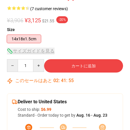
(7 customer reviews)
¥3,906
¥3,125
-20%
$21.55
Size
14x18x1.5cm
サイズガイドを見る
Quantity
カートに追加
このセールはあと
02
:
41
:
54
Deliver to United States
Cost to ship:
$6.99
Standard - Order today to get by
Aug. 16 - Aug. 23