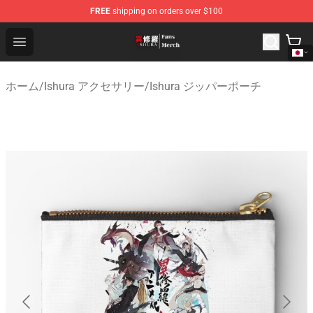
FREE
shipping on orders over $100
Ishura Store - Official Ishura Merchandise Shop
Open menu
ホーム
/
Ishura アクセサリー
/
Ishura ジッパーポーチ