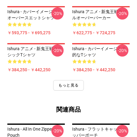
Ishura - カバーイメージプル
Ishura アニメ - 新鬼王戦争プ
-20%
-20%
オーバースエットシャツ
ルオーバーパーカー
￥593,775 - ￥695,275
￥622,775 - ￥724,275
Ishura アニメ - 新鬼王戦クラ
Ishura - カバーイメージ古典
-20%
-20%
シックTシャツ
的なTシャツ
￥384,250 - ￥442,250
￥384,250 - ￥442,250
もっと見る
関連商品
Ishura - All In One Zipper
Ishura - フラットキャップジ
-20%
-20%
Pouch
ッパーポーチ