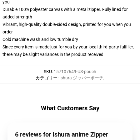
you
Durable 100% polyester canvas with a metal zipper. Fully lined for
added strength
Vibrant, high-quality double-sided design, printed for you when you
order
Cold machine wash and low tumble dry
Since every item is made just for you by your local third-party fulfiller,
there may be slight variances in the product received
SKU
:
157107649-US-pouch
カテゴリー
:
Ishura ジッパーポーチ
,
What Customers Say
6 reviews for Ishura anime Zipper