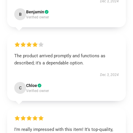
Dec 3, 2024
Benjamin
B
Verified owner
The product arrived promptly and functions as
described; it’s a dependable option.
Dec 3, 2024
Chloe
C
Verified owner
I’m really impressed with this item! It’s top-quality,