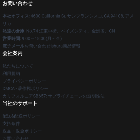
お問い合わせ
本社オフィス
: 4600 California St, サンフランシスコ, CA 94108, アメ
リカ
私達の倉庫
: No.74 江東中街、ベイズシティ、金洲省、CN
営業時間
: 9:00～18:00(月～金)
電子メール
お問い合わせishura商品情報
会社案内
私たちについて
利用規約
プライバシーポリシー
DMCA - 著作権ポリシー
カリフォルニアSB657: サプライチェーンの透明性法
当社のサポート
配送&配送ポリシー
支払条件
返品・返金ポリシー
お問い合わせ