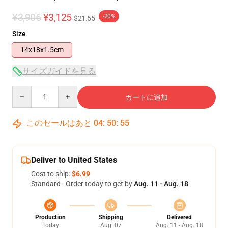
¥3,906
¥3,125
-20%
$21.55
Size
14x18x1.5cm
サイズガイドを見る
Quantity
カートに追加
このセールはあと
04
:
50
:
54
Deliver to United States
Cost to ship:
$6.99
Standard - Order today to get by
Aug. 11 - Aug. 18
Production
Shipping
Delivered
Today
Aug. 07
Aug. 11 - Aug. 18