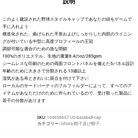
説明
このよく建設された野球スタイルキャップであなたの頭をゲームで
手に入れよう
構造化された、曲げられた手形およびしっかりした内部のライニン
グが付いている中型に高度プロフィールの王冠
調節可能な適合のための急な閉鎖
100%のポリエステル、生地の重量8.4のoz/285gsm
シームレスな印刷のための両面フロントパネルを備えた5パネル設計
年齢のために大きさで分類される 13歳以上
湿気がある布ときれいに斑点を付けて下さい
ローカルのサードパーティのフルフィルダーによって、すべてのア
イテムがあなただけのために作られているので、受け取った製品に
若干の分散があります
SKU
:
164659657-US-baseball-cap
カテゴリー
:
Ishura 帽子及び帽子
,