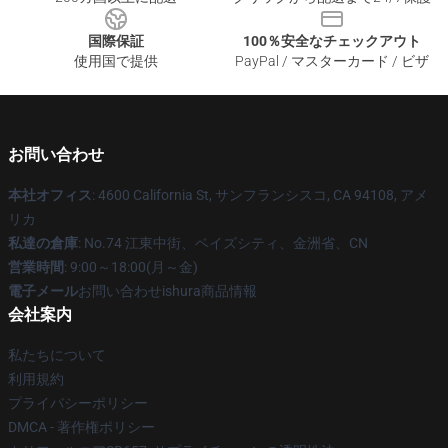
国際保証
100％安全なチェックアウト
使用国で提供
PayPal / マスターカード / ビザ
お問い合わせ
本社オフィス
: 4600 California St, サンフランシスコ, CA 94108, アメ
リカ
私達の倉庫
: No.74 江東中街、ベイズシティ、金洲省、CN
営業時間
: 9:00～18:00(月～金)
電子メール
お問い合わせishura商品情報
会社案内
私たちについて
利用規約
プライバシーポリシー
DMCA - 著作権ポリシー