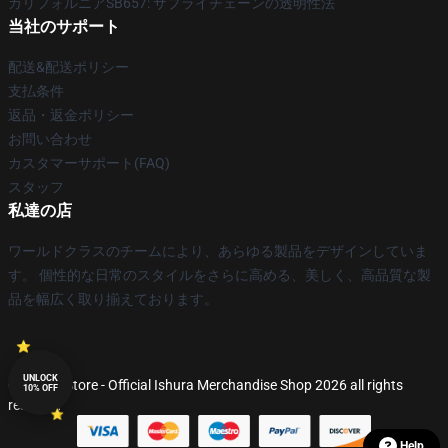
カリフォルニアSB657: サプライチェーンの透明性法
当社のサポート
配送&配送ポリシー
支払条件
返品・返金ポリシー
お問い合わせ
カスタマーサポート(FAQ)
スタッフ
私達の店
ワールドクラスのチームにより、あらゆる製品をデザインしていま
す。 個性的な日常のスタイルをさらに高める、美しく、高品質な製
品を幅広く取り揃えております。
UNLOCK
© Ishura Store - Official Ishura Merchandise Shop 2026 all rights
10% OFF
reserved
Help