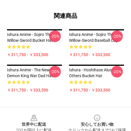
関連商品
Ishura Anime - Sojiro The
Ishura Anime - Sojiro The
-20%
-20%
Willow-Sword Bucket Hat
Willow-Sword Baseball Cap
￥311,750 - ￥333,500
￥311,750 - ￥333,500
Ishura Anime - The New
Ishura - Hoshihase Alus And
-20%
-20%
Demon King War Dad Hat
Others Bucket Hat
￥311,750 - ￥333,500
￥311,750 - ￥333,500
Footer
世界中に配送
安心してお買い物
200カ国以上に配送
クリックから配送まで24/7保護