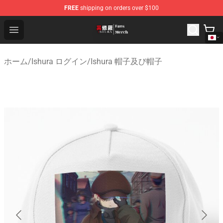
FREE
shipping on orders over $100
Ishura Store - Official Ishura Merchandise Shop
Open menu
ホーム
/
Ishura ログイン
/
Ishura 帽子及び帽子