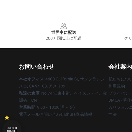
Footer
世界中に配送
200カ国以上に配送
クリ
お問い合わせ
会社案内
本社オフィス
: 4600 California St, サンフランシ
私たちにつ
スコ, CA 94108, アメリカ
利用規約
私達の倉庫
: No.74 江東中街、ベイズシティ、金
プライバシ
洲省、CN
DMCA - 
営業時間
: 9:00～18:00(月～金)
カリフォルニ
電子メール
お問い合わせishura商品情報
性法
UNLOCK
10% OFF