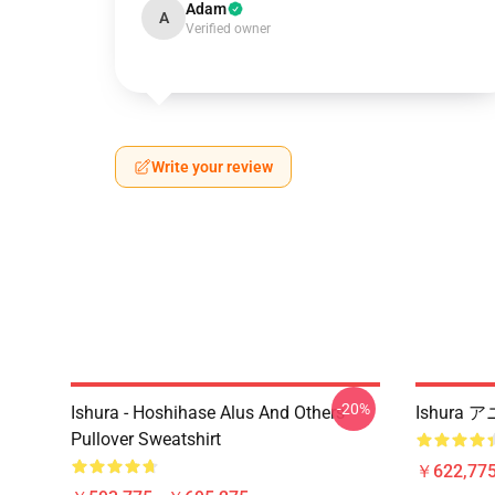
Adam
A
Verified owner
Write your review
-20%
Ishura - Hoshihase Alus And Others
Ishura
Pullover Sweatshirt
￥622,775