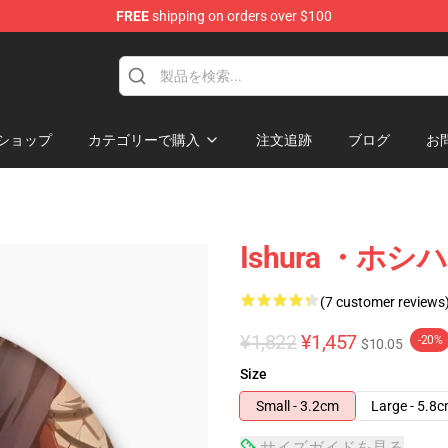
FREE
shipping on orders over $100
ショップ
カテゴリーで購入
注文追跡
ブログ
お
Ishura ・
(7 customer reviews
¥1,822
¥1,457
-20%
$10.05
Size
Small - 3.2cm
Large - 5.8
サイズガイドを見る