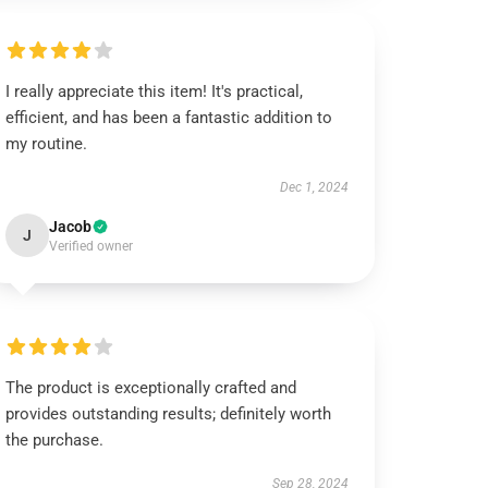
I really appreciate this item! It's practical,
efficient, and has been a fantastic addition to
my routine.
Dec 1, 2024
Jacob
J
Verified owner
The product is exceptionally crafted and
provides outstanding results; definitely worth
the purchase.
Sep 28, 2024