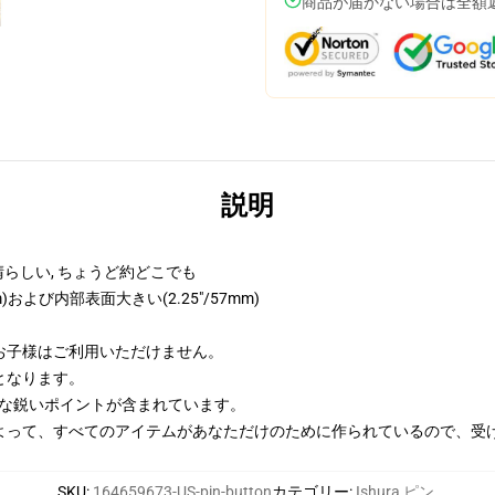
商品が届かない場合は全額
説明
晴らしい, ちょうど約どこでも
)および内部表面大きい(2.25"/57mm)
のお子様はご利用いただけません。
となります。
的な鋭いポイントが含まれています。
よって、すべてのアイテムがあなただけのために作られているので、受
SKU
:
164659673-US-pin-button
カテゴリー
:
Ishura ピン
,