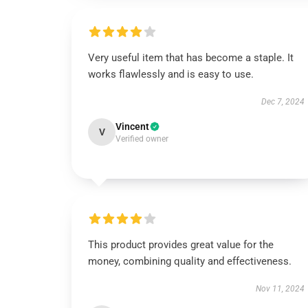
Very useful item that has become a staple. It
works flawlessly and is easy to use.
Dec 7, 2024
Vincent
V
Verified owner
This product provides great value for the
money, combining quality and effectiveness.
Nov 11, 2024