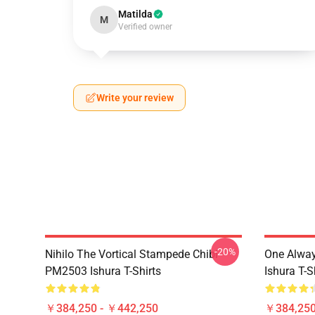
Matilda
M
Verified owner
Write your review
-20%
Nihilo The Vortical Stampede Chibi
One Alway
PM2503 Ishura T-Shirts
Ishura T-S
￥384,250 - ￥442,250
￥384,250