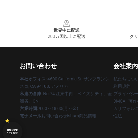
Footer
世界中に配送
200カ国以上に配送
クリ
お問い合わせ
会社案内
本社オフィス
: 4600 California St, サンフランシ
私たちにつ
スコ, CA 94108, アメリカ
利用規約
私達の倉庫
: No.74 江東中街、ベイズシティ、金
プライバシ
洲省、CN
DMCA - 
営業時間
: 9:00～18:00(月～金)
カリフォルニ
電子メール
お問い合わせishura商品情報
性法
UNLOCK
10% OFF