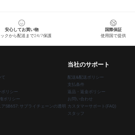
安心してお買い物
国際保証
ックから配送まで24/7保護
使用国で提供
当社のサポート
いて
配送&配送ポリシー
支払条件
ーポリシー
返品・返金ポリシー
著作権ポリシー
お問い合わせ
アSB657: サプライチェーンの透明
カスタマーサポート(FAQ)
スタッフ