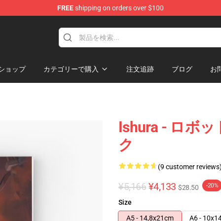
FREE
shipping on orders over $100
ショップ
カテゴリーで購入
注文追跡
ブログ
お
Ishura -
ク
(9 customer reviews
¥5,166
¥4,133
-20%
$28.50
Size
A5 - 14,8x21cm
A6 - 10x1