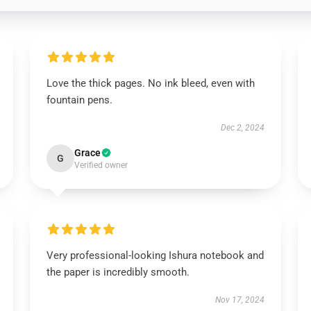
Love the thick pages. No ink bleed, even with
fountain pens.
Dec 2, 2024
Grace
G
Verified owner
Very professional-looking Ishura notebook and
the paper is incredibly smooth.
Nov 17, 2024