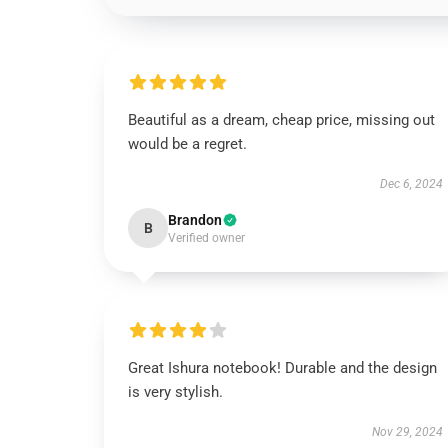
Beautiful as a dream, cheap price, missing out
would be a regret.
Dec 6, 2024
Brandon
B
Verified owner
Great Ishura notebook! Durable and the design
is very stylish.
Nov 29, 2024