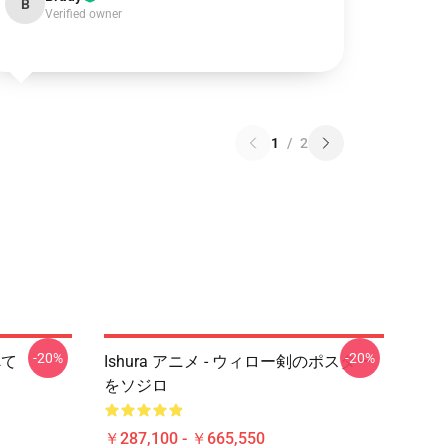
B
Verified owner
1
/
2
-20%
-20%
べて
Ishura アニメ - ウィロー剣のポスター
をソジロ
￥287,100 - ￥665,550