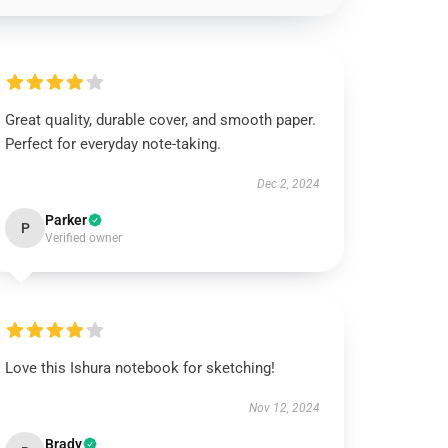
Great quality, durable cover, and smooth paper.
Perfect for everyday note-taking.
Dec 2, 2024
Parker
P
Verified owner
Love this Ishura notebook for sketching!
Nov 12, 2024
Brady