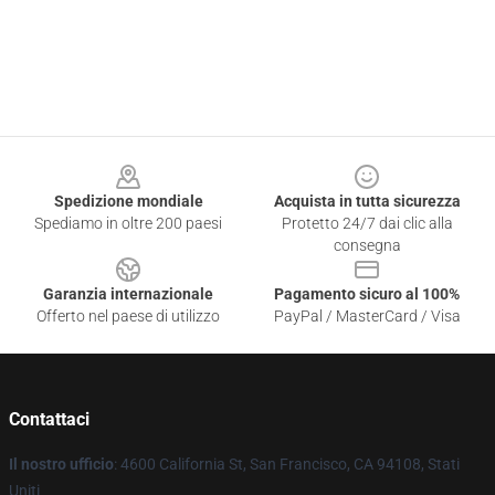
Footer
Spedizione mondiale
Acquista in tutta sicurezza
Spediamo in oltre 200 paesi
Protetto 24/7 dai clic alla
consegna
Garanzia internazionale
Pagamento sicuro al 100%
Offerto nel paese di utilizzo
PayPal / MasterCard / Visa
Contattaci
Il nostro ufficio
: 4600 California St, San Francisco, CA 94108, Stati
Uniti