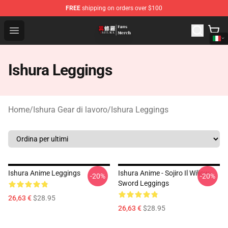
FREE
shipping on orders over $100
Ishura Store - Official Ishura Merchandise Shop
Open menu
Ishura Leggings
Home
/
Ishura Gear di lavoro
/
Ishura Leggings
Ishura Anime Leggings
Ishura Anime - Sojiro Il Willow-
-20%
-20%
Sword Leggings
26,63 €
$28.95
26,63 €
$28.95