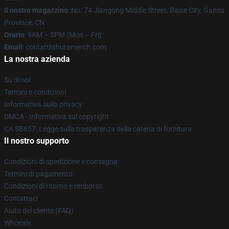
Il nostro magazzino
: No. 74 Jiangong Middle Street, Baise City, Gansu
Province, CN
Orario
: 9AM – 5PM (Mon – Fri)
Email
: contattiishuramerch.com
La nostra azienda
Su di noi
Termini e condizioni
Informativa sulla privacy
DMCA - Informativa sul copyright
CA SB657: Legge sulla trasparenza della catena di fornitura
Il nostro supporto
Condizioni di spedizione e consegna
Termini di pagamento
Condizioni di ritorno e rimborso
Contattaci
Aiuto del cliente (FAQ)
Whosale