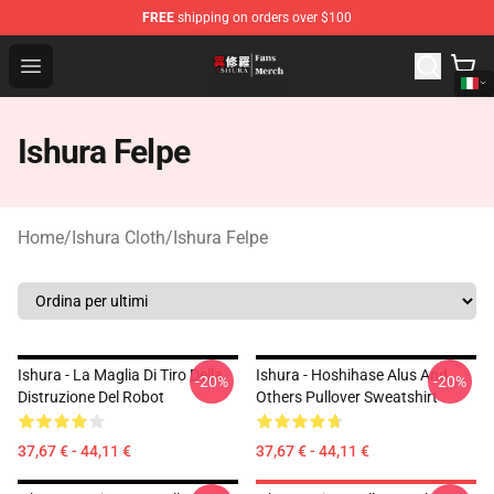
FREE
shipping on orders over $100
Ishura Store - Official Ishura Merchandise Shop
Open menu
Ishura Felpe
Home
/
Ishura Cloth
/
Ishura Felpe
Ishura - La Maglia Di Tiro Della
Ishura - Hoshihase Alus And
-20%
-20%
Distruzione Del Robot
Others Pullover Sweatshirt
37,67 € - 44,11 €
37,67 € - 44,11 €