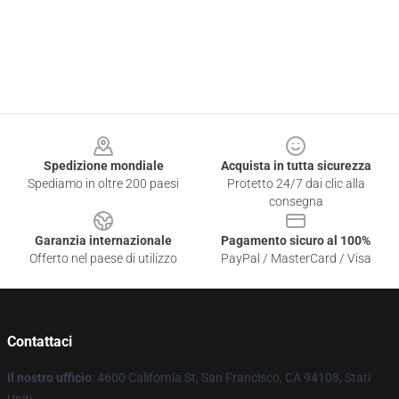
Footer
Spedizione mondiale
Acquista in tutta sicurezza
Spediamo in oltre 200 paesi
Protetto 24/7 dai clic alla
consegna
Garanzia internazionale
Pagamento sicuro al 100%
Offerto nel paese di utilizzo
PayPal / MasterCard / Visa
Contattaci
Il nostro ufficio
: 4600 California St, San Francisco, CA 94108, Stati