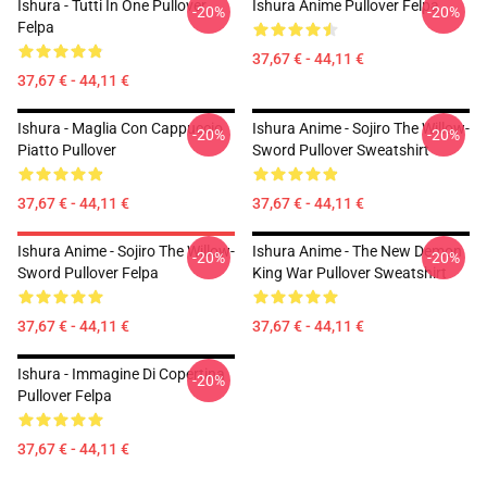
Ishura - Tutti In One Pullover
Ishura Anime Pullover Felpa
-20%
-20%
Felpa
37,67 € - 44,11 €
37,67 € - 44,11 €
Ishura - Maglia Con Cappuccio
Ishura Anime - Sojiro The Willow-
-20%
-20%
Piatto Pullover
Sword Pullover Sweatshirt
37,67 € - 44,11 €
37,67 € - 44,11 €
Ishura Anime - Sojiro The Willow-
Ishura Anime - The New Demon
-20%
-20%
Sword Pullover Felpa
King War Pullover Sweatshirt
37,67 € - 44,11 €
37,67 € - 44,11 €
Ishura - Immagine Di Copertina
-20%
Pullover Felpa
37,67 € - 44,11 €