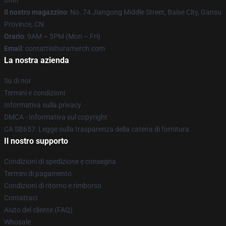
Uniti
Il nostro magazzino
: No. 74 Jiangong Middle Street, Baise City, Gansu
Province, CN
Orario
: 9AM – 5PM (Mon – Fri)
Email
: contattiishuramerch.com
La nostra azienda
Su di noi
Termini e condizioni
Informativa sulla privacy
DMCA - Informativa sul copyright
CA SB657: Legge sulla trasparenza della catena di fornitura
Il nostro supporto
Condizioni di spedizione e consegna
Termini di pagamento
Condizioni di ritorno e rimborso
Contattaci
Aiuto del cliente (FAQ)
Whosale