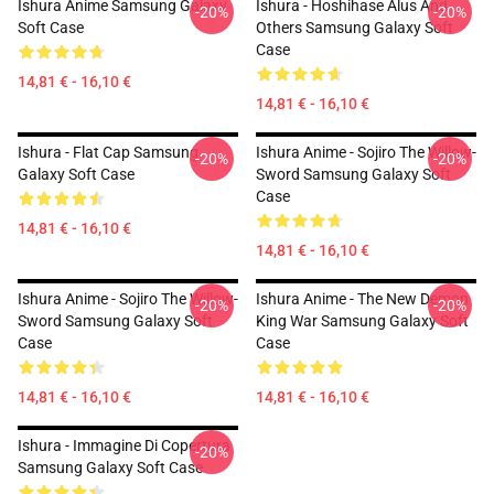
Ishura Anime Samsung Galaxy
Ishura - Hoshihase Alus And
-20%
-20%
Soft Case
Others Samsung Galaxy Soft
Case
14,81 € - 16,10 €
14,81 € - 16,10 €
Ishura - Flat Cap Samsung
Ishura Anime - Sojiro The Willow-
-20%
-20%
Galaxy Soft Case
Sword Samsung Galaxy Soft
Case
14,81 € - 16,10 €
14,81 € - 16,10 €
Ishura Anime - Sojiro The Willow-
Ishura Anime - The New Demon
-20%
-20%
Sword Samsung Galaxy Soft
King War Samsung Galaxy Soft
Case
Case
14,81 € - 16,10 €
14,81 € - 16,10 €
Ishura - Immagine Di Copertura
-20%
Samsung Galaxy Soft Case