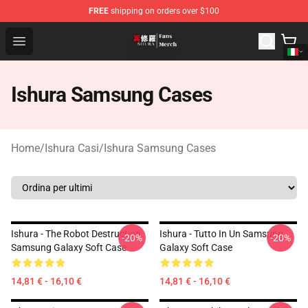
FREE
shipping on orders over $100
Ishura Store - Official Ishura Merchandise Shop
Open menu
Ishura Samsung Cases
Home
/
Ishura Casi
/
Ishura Samsung Cases
Ishura - The Robot Destruction
Ishura - Tutto In Un Samsung
-20%
-20%
Samsung Galaxy Soft Case
Galaxy Soft Case
14,81 € - 16,10 €
14,81 € - 16,10 €