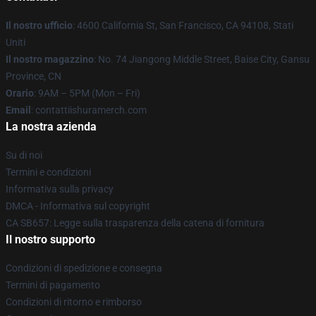
Il nostro ufficio
: 4600 California St, San Francisco, CA 94108, Stati
Uniti
Il nostro magazzino
: No. 74 Jiangong Middle Street, Baise City, Gansu
Province, CN
Orario
: 9AM – 5PM (Mon – Fri)
Email
: contattiishuramerch.com
La nostra azienda
Su di noi
Termini e condizioni
Informativa sulla privacy
DMCA - Informativa sul copyright
CA SB657: Legge sulla trasparenza della catena di fornitura
Il nostro supporto
Condizioni di spedizione e consegna
Termini di pagamento
Condizioni di ritorno e rimborso