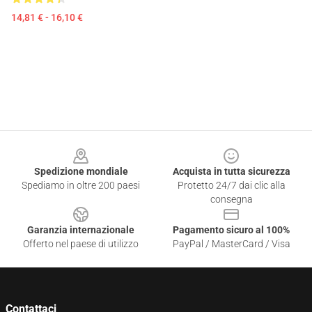
14,81 € - 16,10 €
Footer
Spedizione mondiale
Acquista in tutta sicurezza
Spediamo in oltre 200 paesi
Protetto 24/7 dai clic alla
consegna
Garanzia internazionale
Pagamento sicuro al 100%
Offerto nel paese di utilizzo
PayPal / MasterCard / Visa
Contattaci