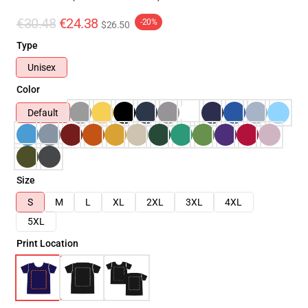
€30.48
€24.38
-20%
$26.50
Type
Unisex
Color
Default
Size
S
M
L
XL
2XL
3XL
4XL
5XL
Print Location