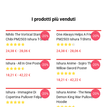
I prodotti più venduti
Nihilo The Vortical Stampede
One Always Helps A Friend
-20%
-20%
Chibi PM2503 Ishura T-Shirts
PM2503 Ishura T-Shirts
24,38 € - 28,06 €
24,38 € - 28,06 €
Ishura - All In One Poster
Ishura Anime - Sojiro The
-20%
-20%
Willow-Sword Poster
18,21 € - 42,22 €
18,21 € - 42,22 €
Ishura - Immagine Di
Ishura Anime - The New
-20%
-20%
Copertina Pullover Felpa
Demon King War Pullover
Hoodie