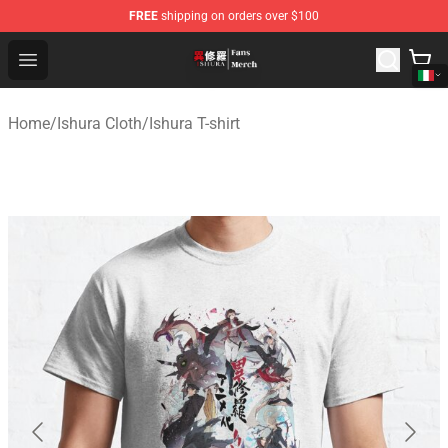
FREE
shipping on orders over $100
Ishura Store - Official Ishura Merchandise Shop
Open menu
Home
/
Ishura Cloth
/
Ishura T-shirt