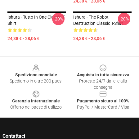
24,38 € - 28,06 €
Ishura - Tutto In One Classic T-
Ishura - The Robot
-20%
-20%
Shirt
Destruction Classic T-Shirt
24,38 € - 28,06 €
24,38 € - 28,06 €
Footer
Spedizione mondiale
Acquista in tutta sicurezza
Spediamo in oltre 200 paesi
Protetto 24/7 dai clic alla
consegna
Garanzia internazionale
Pagamento sicuro al 100%
Offerto nel paese di utilizzo
PayPal / MasterCard / Visa
Contattaci