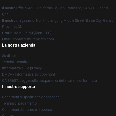
Il nostro ufficio
: 4600 California St, San Francisco, CA 94108, Stati
Uniti
Il nostro magazzino
: No. 74 Jiangong Middle Street, Baise City, Gansu
Province, CN
Orario
: 9AM – 5PM (Mon – Fri)
Email
: contattiishuramerch.com
La nostra azienda
Su di noi
Termini e condizioni
Informativa sulla privacy
DMCA - Informativa sul copyright
CA SB657: Legge sulla trasparenza della catena di fornitura
Il nostro supporto
Condizioni di spedizione e consegna
Termini di pagamento
Condizioni di ritorno e rimborso
Contattaci