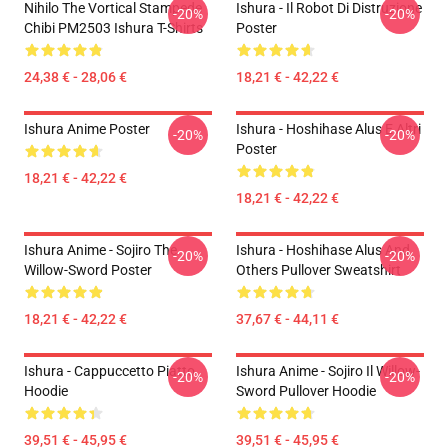
Nihilo The Vortical Stampede
Ishura - Il Robot Di Distruzione
-20%
-20%
Chibi PM2503 Ishura T-Shirts
Poster
24,38 € - 28,06 €
18,21 € - 42,22 €
Ishura Anime Poster
Ishura - Hoshihase Alus E Altri
-20%
-20%
Poster
18,21 € - 42,22 €
18,21 € - 42,22 €
Ishura Anime - Sojiro The
Ishura - Hoshihase Alus And
-20%
-20%
Willow-Sword Poster
Others Pullover Sweatshirt
18,21 € - 42,22 €
37,67 € - 44,11 €
Ishura - Cappuccetto Piatto
Ishura Anime - Sojiro Il Willow-
-20%
-20%
Hoodie
Sword Pullover Hoodie
39,51 € - 45,95 €
39,51 € - 45,95 €