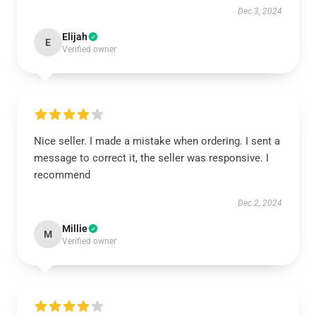
Dec 3, 2024
Elijah
E
Verified owner
Nice seller. I made a mistake when ordering. I sent a
message to correct it, the seller was responsive. I
recommend
Dec 2, 2024
Millie
M
Verified owner