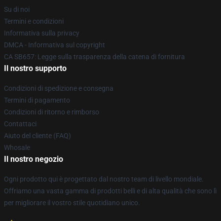
Su di noi
Termini e condizioni
Informativa sulla privacy
DMCA - Informativa sul copyright
CA SB657: Legge sulla trasparenza della catena di fornitura
Il nostro supporto
Condizioni di spedizione e consegna
Termini di pagamento
Condizioni di ritorno e rimborso
Contattaci
Aiuto del cliente (FAQ)
Whosale
Il nostro negozio
Ogni prodotto qui è progettato dal nostro team di livello mondiale.
Offriamo una vasta gamma di prodotti belli e di alta qualità che sono lì
per migliorare il vostro stile quotidiano unico.