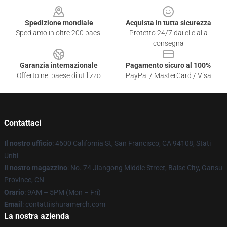
Spedizione mondiale
Acquista in tutta sicurezza
Spediamo in oltre 200 paesi
Protetto 24/7 dai clic alla
consegna
Garanzia internazionale
Pagamento sicuro al 100%
Offerto nel paese di utilizzo
PayPal / MasterCard / Visa
Contattaci
Il nostro ufficio
: 4600 California St, San Francisco, CA 94108, Stati
Uniti
Il nostro magazzino
: No. 74 Jiangong Middle Street, Baise City, Gansu
Province, CN
Orario
: 9AM – 5PM (Mon – Fri)
Email
: contattiishuramerch.com
La nostra azienda