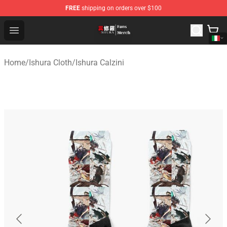
FREE
shipping on orders over $100
Ishura Store - Official Ishura Merchandise Shop
Open menu
Home
/
Ishura Cloth
/
Ishura Calzini