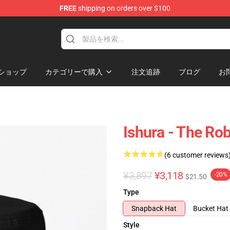
FREE
shipping on orders over $100
ショップ
カテゴリーで購入
注文追跡
ブログ
お
Ishura - The Ro
(6 customer reviews
¥3,897
¥3,118
-20%
$21.50
Type
Snapback Hat
Bucket Hat
Style