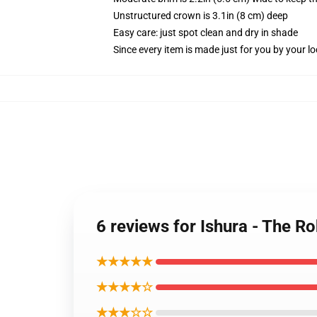
Unstructured crown is 3.1in (8 cm) deep
Easy care: just spot clean and dry in shade
Since every item is made just for you by your loc
6 reviews for Ishura - The R
★★★★★
★★★★☆
★★★☆☆