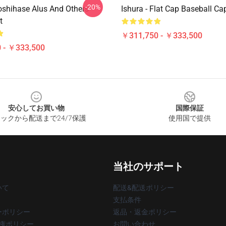
-20%
Hoshihase Alus And Others
Ishura - Flat Cap Baseball Ca
t
￥311,750 - ￥333,500
 - ￥333,500
安心してお買い物
国際保証
ックから配送まで24/7保護
使用国で提供
当社のサポート
いて
配送&配送ポリシー
支払条件
ーポリシー
返品・返金ポリシー
著作権ポリシー
お問い合わせ