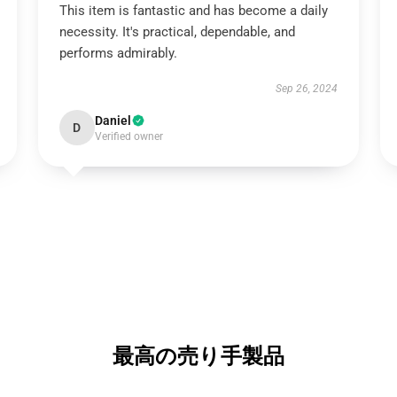
This item is fantastic and has become a daily
necessity. It's practical, dependable, and
performs admirably.
Sep 26, 2024
Daniel
D
Verified owner
最高の売り手製品