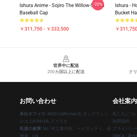
-20%
Ishura Anime - Sojiro The Willow-Sword
Ishura - 
Baseball Cap
Bucket Ha
￥311,750 - ￥333,500
￥311,750
Footer
世界中に配送
200カ国以上に配送
クリ
お問い合わせ
会社案内
本社オフィス
: 4600 California St, サンフランシ
私たちにつ
スコ, CA 94108, アメリカ
利用規約
私達の倉庫
: No.74 江東中街、ベイズシティ、金
プライバシ
洲省、CN
DMCA - 