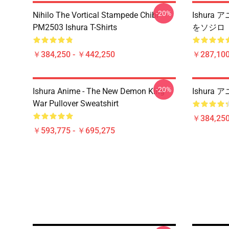
-20%
Nihilo The Vortical Stampede Chibi
Ishura
PM2503 Ishura T-Shirts
をソジロ
￥384,250 - ￥442,250
￥287,100
-20%
Ishura Anime - The New Demon King
Ishura
War Pullover Sweatshirt
￥384,250
￥593,775 - ￥695,275