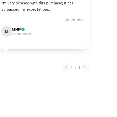
I’m very pleased with this purchase; it has
surpassed my expectations.
Sep 20, 2024
Molly
M
Verified owner
1
/
1