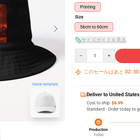
Printing
Size
56cm to 60cm
サイズガイドを見る
Quantity
このセールはあと
02
:
30
blank template
Deliver to United States
Cost to ship:
$6.99
Standard - Order today to g
Production
Today