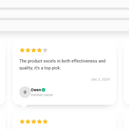
The product excels in both effectiveness and
quality; it’s a top pick.
Dec 5, 2024
Owen
O
Verified owner