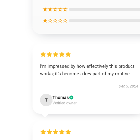
★★☆☆☆
★☆☆☆☆
I’m impressed by how effectively this product
works; it’s become a key part of my routine.
Dec 5, 2024
Thomas
T
Verified owner