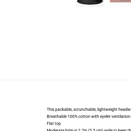
This packable, scrunchable, lightweight headwea
Breathable 100% cotton with eyelet ventilation
Flat top
Moderate brim is 2.2in (5.5 cm) wide to keep th