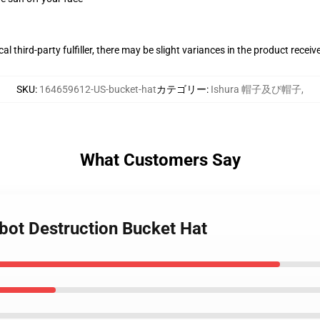
al third-party fulfiller, there may be slight variances in the product receiv
SKU
:
164659612-US-bucket-hat
カテゴリー
:
Ishura 帽子及び帽子
,
What Customers Say
obot Destruction Bucket Hat