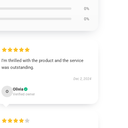
0%
0%
I’m thrilled with the product and the service
was outstanding.
Dec 2, 2024
Olivia
O
Verified owner